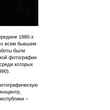
ередине 1980-х
 во всем бывшем
аботы были
ской фотографии
 среди которых
90).
фотографическую
иноцентр,
республики –