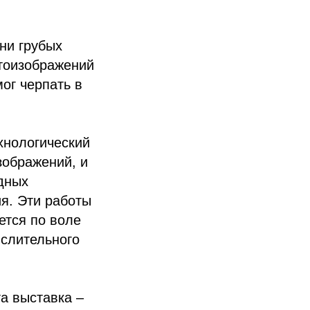
 ни грубых
отоизображений
ог черпать в
хнологический
ображений, и
дных
я. Эти работы
ется по воле
ислительного
та выставка –