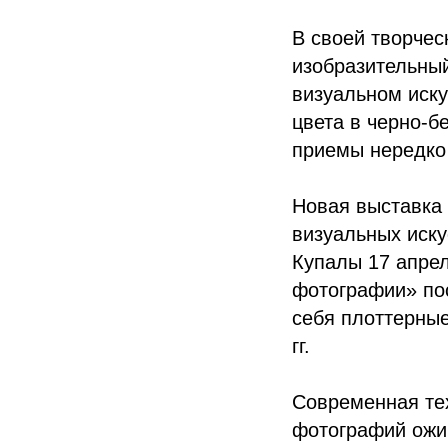
В своей творчес
изобразительный
визуальном иску
цвета в черно-б
приемы нередко
Новая выставка
визуальных иск
Купалы 17 апрел
фотографии» пос
себя плоттерные
гг.
Современная тех
фотографий ожив