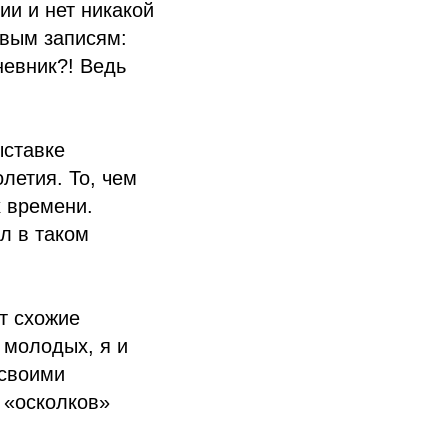
и и нет никакой
овым записям:
невник?! Ведь
ыставке
летия. То, чем
х времени.
л в таком
т схожие
 молодых, я и
 своими
 «осколков»