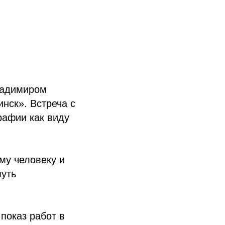
Владимиром
нск». Встреча с
рафии как виду
му человеку и
путь
показ работ в