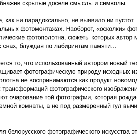
обнажив скрытые доселе смыслы и символы.
, как ни парадоксально, не выявило ни пустот,
нальных фотомонтажах. Наоборот, «осколки» ф
пические фотополотна, сюжеты которых автор м
х снах, блуждая по лабиринтам памяти…
тся то, что использованный автором новый те
ащивает фотографическую природу исходных из
олотна не воспринимаются как продукт новомо
 трансформаций фотографического изображени
ют очарование той фотографии, которая рожда
емной комнаты, а не под размеренный гул выч
ля белорусского фотографического искусства э