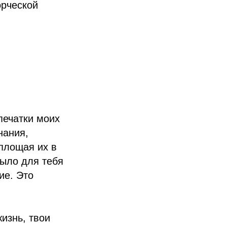
орческой
печатки моих
нания,
площая их в
было для тебя
ие. Это
изнь, твои