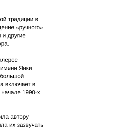
ой традиции в
дение «ручного»
 и другие
ора.
алерее
 имени Янки
«большой
а включает в
 начале 1990-х
ила автору
ла их зазвучать