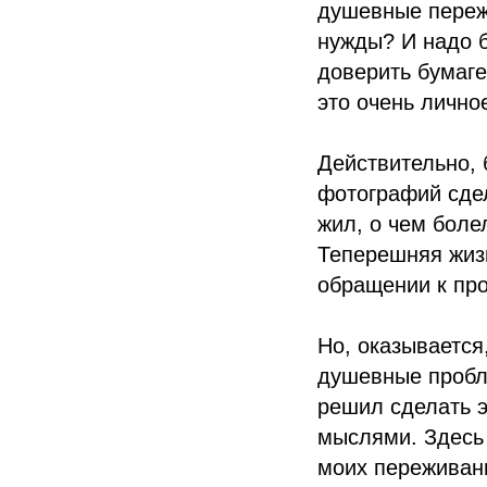
душевные пережи
нужды? И надо б
доверить бумаге
это очень личн
Действительно,
фотографий сдел
жил, о чем боле
Теперешняя жизн
обращении к пр
Но, оказывается
душевные пробле
решил сделать э
мыслями. Здесь 
моих переживан