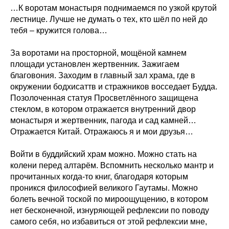
…К воротам монастыря поднимаемся по узкой крутой
лестнице. Лучше не думать о тех, кто шёл по ней до
тебя – кружится голова…
За воротами на просторной, мощёной камнем
площади установлен жертвенник. Зажигаем
благовония. Заходим в главный зал храма, где в
окружении бодхисаттв и стражников восседает Будда.
Позолоченная статуя Просветлённого защищена
стеклом, в котором отражается внутренний двор
монастыря и жертвенник, пагода и сад камней…
Отражается Китай. Отражаюсь я и мои друзья…
Войти в буддийский храм можно. Можно стать на
колени перед алтарём. Вспомнить несколько мантр и
прочитанных когда-то книг, благодаря которым
проникся философией великого Гаутамы. Можно
болеть вечной тоской по мироощущению, в котором
нет бесконечной, изнуряющей рефлексии по поводу
самого себя, но избавиться от этой рефлексии мне,