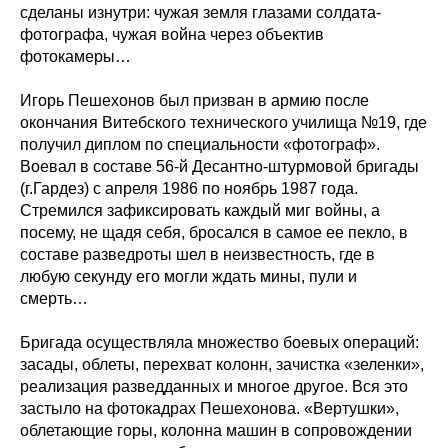
сделаны изнутри: чужая земля глазами солдата-
фотографа, чужая война через объектив
фотокамеры…
Игорь Пешехонов был призван в армию после
окончания Витебского технического училища №19, где
получил диплом по специальности «фотограф».
Воевал в составе 56-й Десантно-штурмовой бригады
(г.Гардез) с апреля 1986 по ноябрь 1987 года.
Стремился зафиксировать каждый миг войны, а
посему, не щадя себя, бросался в самое ее пекло, в
составе разведроты шел в неизвестность, где в
любую секунду его могли ждать мины, пули и
смерть…
Бригада осуществляла множество боевых операций:
засады, облеты, перехват колонн, зачистка «зеленки»,
реализация разведданных и многое другое. Вся это
застыло на фотокадрах Пешехонова. «Вертушки»,
облетающие горы, колонна машин в сопровождении