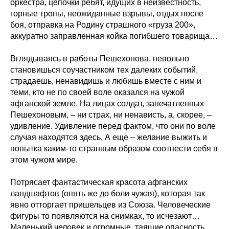
оркестра, цепочки ребят, идущих в неизвестность,
горные тропы, неожиданные взрывы, отдых после
боя, отправка на Родину страшного «груза 200»,
аккуратно заправленная койка погибшего товарища…
Вглядываясь в работы Пешехонова, невольно
становишься соучастником тех далеких событий,
страдаешь, ненавидишь и любишь вместе с ним и
теми, кто не по своей воле оказался на чужой
афганской земле. На лицах солдат, запечатленных
Пешехоновым, – ни страх, ни ненависть, а, скорее, –
удивление. Удивление перед фактом, что они по воле
случая находятся здесь. А еще – желание выжить и
попытка каким-то странным образом соотнести себя в
этом чужом мире.
Потрясает фантастическая красота афганских
ландшафтов (опять же до боли чужая), которая так
явно отторгает пришельцев из Союза. Человеческие
фигуры то появляются на снимках, то исчезают…
Маленький человек и огромные, таящие опасность,