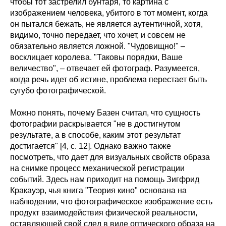
чтобы тот застрелил бунтаря, то картина с
изображением человека, убитого в тот момент, когда
он пытался бежать, не является аутентичной, хотя,
видимо, точно передает, что хочет, и совсем не
обязательно является ложной. "Чудовищно!" –
восклицает королева. "Таковы порядки, Ваше
величество", – отвечает ей фотограф. Разумеется,
когда речь идет об истине, проблема перестает быть
сугубо фотографической.
Можно понять, почему Базен считал, что сущность
фотографии раскрывается "не в достигнутом
результате, а в способе, каким этот результат
достигается" [4, с. 12]. Однако важно также
посмотреть, что дает для визуальных свойств образа
на снимке процесс механической регистрации
событий. Здесь нам приходит на помощь Зигфрид
Кракауэр, чья книга "Теория кино" основана на
наблюдении, что фотографическое изображение есть
продукт взаимодействия физической реальности,
оставляющей свой след в виде оптического образа на