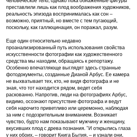
человеческое тело, однако пока обнаженные фигуры
преставлили лишь как плод воображения художников,
реальность эпизода воспринималась как сон –
возможно, приятный, но вместе с тем пугающий,
поскольку, как галлюцинация, он поражал, разум.
Еще один относительно недавно
проанализированный путь использования свойства
искусственности фотографии как художественного
средства мы находим, обращаясь к репортажу.
Особенно впечатляюще выглядят здесь странные
фотодокументы, созданные Дианой Арбус. Ее камера
не выхватывает тех, кто, не видя фотографа и не
зная, что тот находится рядом, ведет себя
раскованно. Напротив, люди на фотографиях Арбус,
видимо, осознают присутствие фотографа и ведут
себя нарочито приветливо или церемонно, наблюдая
за ним с подозрительным вниманием. Возникает
чувство, будто нам показывают мужчину и женщину,
вкусивших плод с древа познания. "И открылись глаза
у них обоих, – говорит Книга Бытия, – и узнали они,