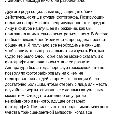
Живопись никогда никого не разоблачала.
Другого рода социальный код защищал обоих
действующих лиц в студии фотографа. Позирующий,
подавив на время свою непринужденность и придав
лицу и фигуре наилучшее выражение, как бы
приглашал внимательно всмотреться в него. В беседе
не было никакой необходимости, пропадала прелесть
общения, и
Я
получало все необходимые санкции,
чтобы внимательно разглядывать и изучать
Его
, как
будто это было
Оно
. То же самое можно сказать и о
фотографии на начальном этапе ее развития.
Аппаратура была тогда чересчур громоздкой, что не
позволяло фотографировать ни о чем не
подозревавших людей, а время экспозиции было
достаточно большим, чтобы стереть с лица или жеста
случайные черты, связанные с данным актуальным
моментом. Отсюда то завидное ощущение
неизбывного и вечного, идущее от старых
фотографий. Появилось что-то вроде символического
чувства трансцендентной мудрости, когда все