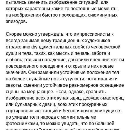
пытались заменить изображение ситуаций, для
которых характерны какие-то постоянные моменты,
на изображения быстро проходящих, сиюминутных
эпизодов.
Скорее можно утверждать, что импрессионисты к
всегда занимавшему традиционных художников
отражению фундаментальных свойств человеческой
души и тела, таких, как мысль и печаль, забота и
любовь, отдых и нападение, добавили внешние жесты
повседневного поведения и открыли в них новые
значения. Они заменили устойчивые положения тел
на более случайные позы сутулости, потягивания и
зевоты, сменили устойчивое равномерное освещение
сцены на мерцающее. Если, однако, сравнить
изображение всех этих купальщиц, девушек-мастериц
или бульварных девиц, всех этих прокуренных
сортировочных станций и беспорядочно движущихся
по улицам толп народа с моментальными
фотоснимками, то можно увидеть, что по большей
части даже эти "моментальные" позы крайне далеки