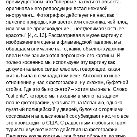
преимуществом, что "впервые на пути от объекта-
оригинала к его репродукции встал неживой
инструмент... Фотография действует на нас, как
явление природы, как цветок или снежинка, чей плод
или земное происхождение – неотделимая часть ее
красоты" [4, с. 13]. Рассматривая в музее картину с
изображением сцены в фламандской таверне, мы
обращаем внимание на то, какие объекты художник
ввел и чем занимаются персонажи его картины. И
только косвенно мы используем эту картину как
документальное свидетельство, говорящее, какая
жизнь была в семнадцатом веке. Абсолютно иное
отношение у нас к фотографии, ну, скажем, буфетной
стойки. Где это было снято? – хотим мы знать. Слово
"caliente", которое мы находим в меню на заднем
плане фотографии, указывает на Испанию, однако
пузатый полицейский у дверей, булочки с горячими
сосисками и апельсиновый сок убеждают нас, что все
это происходит в США. С радостным любопытством
туристы изучают место действия на фотографии.
Перчатку возле корзины для бумаг обронил, должно