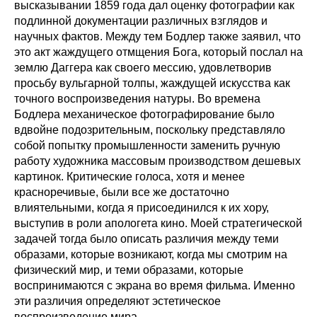
высказывании 1859 года дал оценку фотографии как
подлинной документации различных взглядов и
научных фактов. Между тем Бодлер также заявил, что
это акт жаждущего отмщения Бога, который послал на
землю Даггера как своего мессию, удовлетворив
просьбу вульгарной толпы, жаждущей искусства как
точного воспроизведения натуры. Во времена
Бодлера механическое фотографирование было
вдвойне подозрительным, поскольку представляло
собой попытку промышленности заменить ручную
работу художника массовым производством дешевых
картинок. Критические голоса, хотя и менее
красноречивые, были все же достаточно
влиятельными, когда я присоединился к их хору,
выступив в роли апологета кино. Моей стратегической
задачей тогда было описать различия между теми
образами, которые возникают, когда мы смотрим на
физический мир, и теми образами, которые
воспринимаются с экрана во время фильма. Именно
эти различия определяют эстетическое
воспроизведение мира.