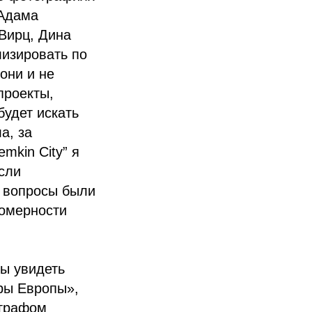
 Адама
Вирц, Дина
лизировать по
они и не
проекты,
будет искать
а, за
mkin City” я
если
и вопросы были
номерности
ы увидеть
ры Европы»,
ографом