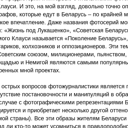
ауси. И это, на мой взгляд, довольно точно о
рафов, которые едут в Беларусь – по крайней м
кое впечатление. Даже названия фотосерий мо
: «Жизнь под Лукашенко», «Советская Белару
ого Клауси называется «Поколение Беларусь»,
тариков, колхозников и оппозиционеров. Эти те
Советским союзом, милиционерами, пьянством, 
ощадью и Немигой являются самыми популярн
ренных мной проектах.
 острых вопросов фотожурналистики является 
утствие постановочности и манипуляций в обр
случае с фотографическими репрезентациями Б
руется и приобретает несколько другой оттено
мой страны). Все эти образы жителям Беларуси
яд ли кто-то может усомниться в правдоподобн