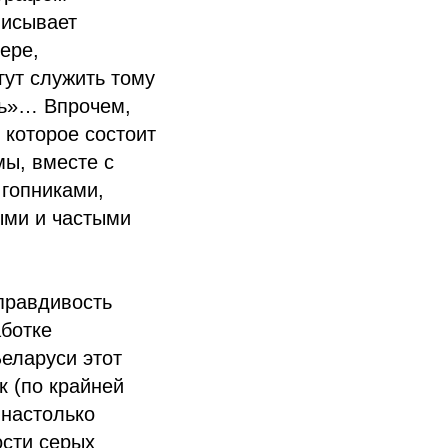
писывает
ере,
гут служить тому
сь»… Впрочем,
 которое состоит
мы, вместе с
гопниками,
ыми и частыми
правдивость
аботке
еларуси этот
к (по крайней
 настолько
ости серых