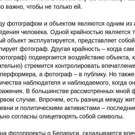
о важно, чтобы не только ей.
у фотографом и объектом являются одним из 
едения человека. Одной крайностью является т
 объект эксплуатируется, представляет собой 
ирует фотограф. Другая крайность – когда сам
отограф) подвергается воздействию объекта, к
ательно) стремится контролировать впечатления
перформера, а фотограф – в публику. Но такж
ичества наблюдателя и наблюдаемого, когда он
бражения. В большинстве рассмотренных мной 
ервом случае. Впрочем, есть разница между жи
евни и политическими активистами – последние
ьно согласны олицетворять собой символы.
на фотопроекты о Беларуси, складывается впеч