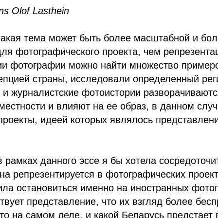
 Olof Lasthein
какая тема может быть более масштабной и бо
ля фотографического проекта, чем репрезента
ии фотографии можно найти множество примеро
епцией страны, исследовали определенный реги
 и журналистские фотоистории разворачиваютс
местности и влияют на ее образ, в данном слу
проекты, идеей которых являлось представлен
 рамках данного эссе я бы хотела сосредоточи
на репрезентируется в фотографических проек
ила остановиться именно на иностранных фото
твует представление, что их взгляд более бес
это на самом деле, и какой Беларусь предстает