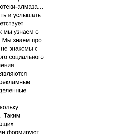
лиотеки-алмаза…
ить и услышать
етствует
ак мы узнаем о
? Мы знаем про
 не знакомы с
ого социального
ления,
 являются
 рекламные
еделенные
скольку
. Таким
ующих
ами формируют