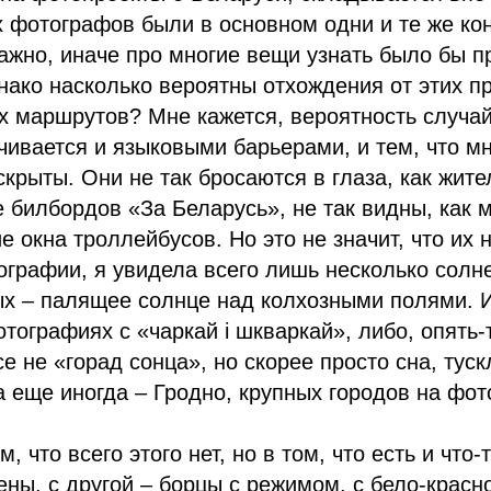
 фотографов были в основном одни и те же кон
важно, иначе про многие вещи узнать было бы п
нако насколько вероятны отхождения от этих 
 маршрутов? Мне кажется, вероятность случай
чивается и языковыми барьерами, и тем, что м
скрыты. Они не так бросаются в глаза, как жит
 билбордов «За Беларусь», не так видны, как 
 окна троллейбусов. Но это не значит, что их н
графии, я увидела всего лишь несколько солн
ых – палящее солнце над колхозными полями. 
тографиях с «чаркай i шкваркай», либо, опять-т
се не «горад сонца», но скорее просто сна, тус
да еще иногда – Гродно, крупных городов на фот
м, что всего этого нет, но в том, что есть и что
ны, с другой – борцы с режимом, с бело-крас