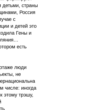
 детьми, страны
щинами, Россия
лучае с
ции и детей это
кодила Гены и
гуляния…
отором есть
ортаже люди
ъекты, не
нтернациональна
м числе: иногда
к этому трэшу,
й
ть