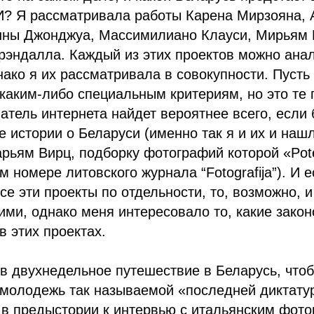
? Я рассматривала работы Карена Мирзояна,
Анны Джонджуа, Массимилиано Клауси, Мирьям 
рэндалла. Каждый из этих проектов можно ана
нако я их рассматривала в совокупности. Пусть 
каким-либо специальным критериям, но это те 
атель интернета найдет вероятнее всего, если 
 истории о Беларуси (именно так я и их и нашл
ьям Вирц, подборку фотографий которой «Pote
м номере литовского журнала “Fotografija”). И 
се эти проекты по отдельности, то, возможно, 
ими, однако меня интересовало то, какие зако
в этих проектах.
в двухнедельное путешествие в Беларусь, чтоб
 молодежь так называемой «последней диктату
 в предыстории к интервью с итальянским фот