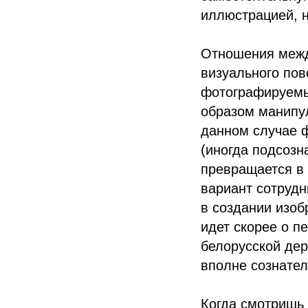
иллюстрацией, н
Отношения межд
визуального пов
фотографируемый
образом манипул
данном случае ф
(иногда подсозн
превращается в 
вариант сотрудн
в создании изо
идет скорее о п
белорусской дер
вполне сознател
Когда смотришь 