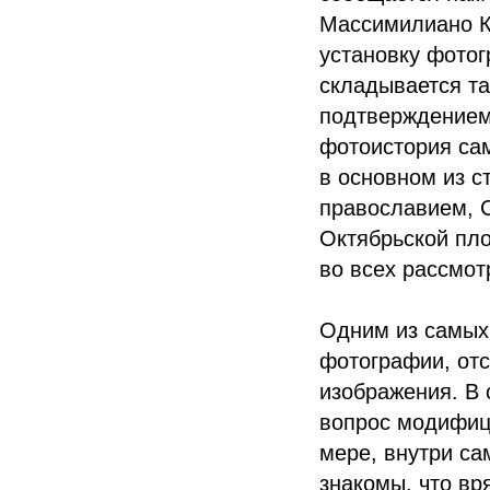
Массимилиано Кл
установку фотог
складывается та
подтверждением
фотоистория сам
в основном из с
православием, 
Октябрьской пл
во всех рассмот
Одним из самых
фотографии, отс
изображения. В 
вопрос модифици
мере, внутри са
знакомы, что вр