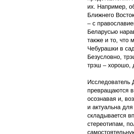
их. Например, о
Ближнего Восто
– с православие
Беларусью нарав
также и то, что
Чебурашки в са
Безусловно, трэ
трэш – хорошо, 
Исследователь 
превращаются в 
осознавая и, во
и актуальна для
складывается вп
стереотипам, по
самостоятельную