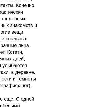
такты. Конечно,
рактически
проложенных
ных знакомств и
ногие вещи,
ели спальных
мрачные лица
ет. Кстати,
ечных дней,
И улыбаются
аки, в деревне.
клости и темноты
ографиях нет).
-то еще. С одной
но-белыми