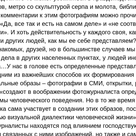
в, метро со скульптурой серпа и молота, биб
, комментарии к этим фотографиям можно проч
«Да, все так и есть на самом деле» и «не соотв
и». И хоть действительность у каждого своя, к
и других людей, как мы ее себе представляем
накомых, друзей, но в большинстве случаев мы
т дела в других населенных пунктах, у людей ин
а…У нас в голове есть определенные представ
одним из важнейших способов их формирования
альные образы – фотографии в СМИ, открытки,
и «создают в воображении фотожурналиста опр
ы человеческого поведения. Но в то же время
а сама участвует в создании этих образов, по
ью визуальной диалектики человеческой жизни»
урналисты находятся под влиянием господств
 связанных с ними изображений, но также и с