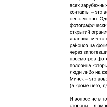
всех зарубежных
контакты – это 
невозможно. Од
фотографических
открытий ограни
явления, места 
районов на фоне
через запотевшие
просмотрев фото
половина котор
люди либо на фо
Минск – это вов
(а кроме него, 
И вопрос не в то
стороны – люмпе