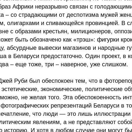
браз Африки неразрывно связан с голодающими
ка – со страдающими от деспотизма мужей жен
м, олигархами и спивающейся провинцией. В с
не с образами крестьян, милиционеров, оппози
 может быть обозначено как «трэш»: фигурки кро
ду, абсурдные вывески магазинов и народные 
ша в Беларуси предостаточно. Один проект, в к
два – еще тоже, три – наверное, уже слишком.
Джей Руби был обеспокоен тем, что в фотореп
эстетические, экономические, политические об
зможно, не желая того. Эта обеспокоенность и
 фотографических репрезентаций Беларуси в то
ечатление, что люди — это лишь иллюстрации 
литическим явлениям, а не представляют собо
 историю. И хотя в любом случае они могут бы