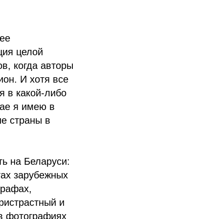
лее
ция целой
в, когда авторы
он. И хотя все
я в какой-либо
чае я имею в
ие страны в
ть на Беларуси:
тах зарубежных
графах,
пристрастный и
 в фотографиях