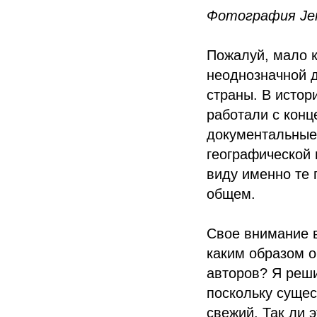
Фотография Jens
Пожалуй, мало 
неоднозначной д
страны. В истор
работали с конц
документальные
географической 
виду именно те 
общем.
Свое внимание в
каким образом о
авторов? Я реш
поскольку сущес
свежий. Так ли 