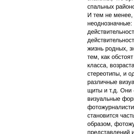
спальных районо
И тем не менее
неоднозначные: 
действительност
действительност
жизнь родных, з
тем, как обстоя
класса, возраст
стереотипы, и 
различные визу
щиты и т.д. Он
визуальные форм
фотожурналистик
становится част
образом, фотож
представлений и