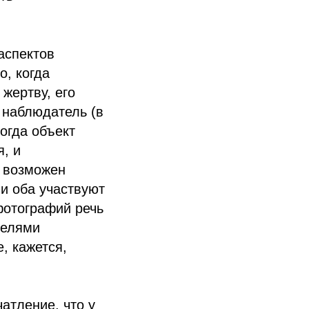
аспектов
о, когда
жертву, его
 наблюдатель (в
огда объект
, и
е возможен
и оба участвуют
фотографий речь
телями
, кажется,
атление, что у