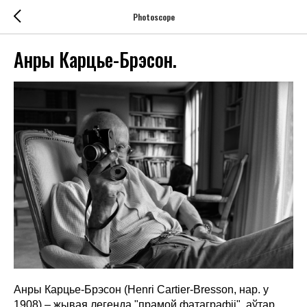
Photoscope
Анры Карцье-Брэсон.
Анры Карцье-Брэсон (Henri Cartier-Bresson, нар. у
1908) – жывая легенда "прамой фатаграфіі", аўтар