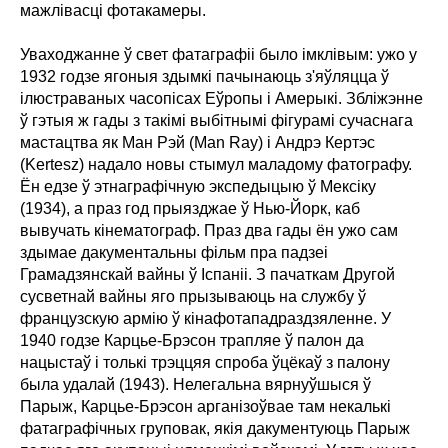
мажлівасці фотакамеры.
Уваходжанне ў свет фатаграфіі было імклівым: ужо у
1932 годзе ягоныя здымкі пачынаюць з'яўляцца ў
ілюстраваных часопісах Еўропы і Амерыкі. Збліжэнне
ў гэтыя ж гады з такімі выбітнымі фігурамі сучаснага
мастацтва як Ман Рэй (Man Ray) і Андрэ Кертэс
(Kertesz) надало новы стымул маладому фатографу.
Ён едзе ў этнаграфічную экспедыцыю ў Мексіку
(1934), а праз год прыязджае ў Нью-Йорк, каб
вывучать кінематограф. Праз два гады ён ужо сам
здымае дакументальны фільм пра падзеі
Грамадзянскай вайны ў Іспаніі. З пачаткам Другой
сусветнай вайны яго прызываюць на службу ў
французскую армію ў кінафотападраздзяленне. У
1940 годзе Карцье-Брэсон трапляе ў палон да
нацыстаў і толькі трэццяя спроба ўцёкаў з палону
была удалай (1943). Нелегальна вярнуўшыся ў
Парыж, Карцье-Брэсон арганізоўвае там некалькі
фатаграфічных груповак, якія дакументуюць Парыж