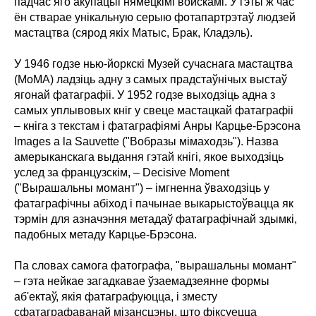
падчас яго акупацыі нямецкімі войскамі. У гэты ж час
ён стварае унікальную серыю фотапартрэтаў людзей
мастацтва (сярод якіх Матыс, Брак, Кладэль).
У 1946 годзе нью-йоркскі Музей сучаснага мастацтва
(МоМА) ладзіць адну з самых прадстаўнічых выстаў
ягонай фатаграфіі. У 1952 годзе выходзіць адна з
самых уплывовых кніг у свеце мастацкай фатаграфіі
– кніга з текстам і фатаграфіямі Анры Карцье-Брэсона
Images а la Sauvette ("Вобразы мімаходзь"). Назва
амерыканскага выдання гэтай кнігі, якое выходзіць
услед за французскім, – Decisive Moment
("Вырашальны момант") – імгненна ўваходзіць у
фатаграфічны абіход і пачынае выкарыстоўвацца як
тэрмін для азначэння метадаў фатаграфічнай здымкі,
падобных метаду Карцье-Брэсона.
Па словах самога фатографа, "вырашальны момант"
– гэта нейкае загадкавае ўзаемадзеянне формы
аб'ектаў, якія фатаграфуюцца, і зместу
сфатаграфаванай мізансцэны, што фіксуецца