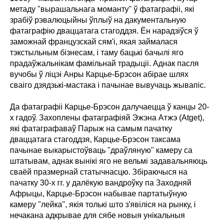
метаду "вырашальнага моманту" ў фатаграфіі, які
зрабіў рэвалюцыйны ўплыў на дакументальную
фатаграфію дваццатага стагоддзя. Ён нарадзіўся ў
заможнай французскай сям'і, якая займалася
тэкстыльным бізнесам, і таму бацькі бачылі яго
прадаўжальнікам фамільнай традыціі. Аднак пасля
вучобы ў ліцэі Анры Карцье-Брэсон абірае шлях
сваіго дзядзькі-мастака і пачынае вывучаць жывапіс.
Да фатаграфіі Карцье-Брэсон далучаецца ў канцы 20-
х гадоў. Захоплены фатаграфіяй Эжэна Атжэ (Atget),
які фатаграфаваў Парыж на самым пачатку
дваццатага стагоддзя, Карцье-Брэсон таксама
пачынае выкарыстоўваць "драўляную" камеру са
штатывам, аднак вынікі яго не вельмі задавальняюць
сваёй празмернай статычнасцю. Збіраючыся на
пачатку 30-х гг. у далёкую вандроўку па Заходняй
Афрыцы, Карцье-Брэсон набывае партатыўную
камеру "лейка", якія толькі што з'явіліся на рынку, і
нечакана адкрывае для сябе новыя унікальныя