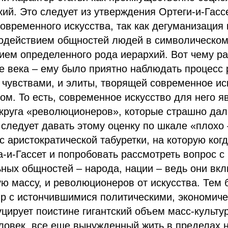
кий. Это следует из утверждения Ортеги-и-Гасс
овременного искусства, так как дегуманизация 
модействием общностей людей в символическом
ием определенного рода иерархий. Вот чему р
е века – ему было приятно наблюдать процесс
чувствами, и элиты, творящей современное ис
м. То есть, современное искусство для него я
 круга «революционеров», которые страшно дал
 следует давать этому оценку по шкале «плохо 
 с аристократической табуретки, на которую ког
а-и-Гассет и попробовать рассмотреть вопрос с
ных общностей – народа, нации – ведь они вкл
ю массу, и революционеров от искусства. Тем 
р с истончившимися политическими, экономиче
цирует поистине гигантский объем масс-культу
ловек, все еще вынужденный жить в пределах 