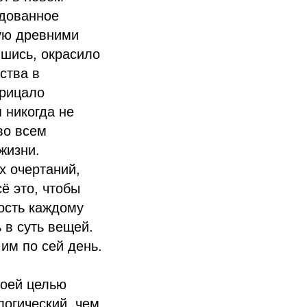
едованное
ную древними
вшись, окрасило
ства в
трицало
 никогда не
во всем
жизни.
х очертаний,
ё это, чтобы
ность каждому
 в суть вещей.
им по сей день.
воей целью
логический, чем