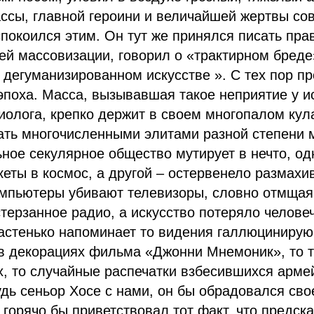
ссы, главной героини и величайшей жертвы со
покоился этим. Он тут же принялся писать пр
ей массовизации, говорил о «трактирном бред
 дегуманизированном искусстве ». С тех пор п
эпоха. Масса, вызывавшая такое неприятие у и
иолога, крепко держит в своем многопалом кулак
ать многочисленными элитами разной степени 
ное секулярное общество мутирует в нечто, од
еты в космос, а другой – остервенело размах
мпьютеры убивают телевизоры, словно отмщая 
терзанное радио, а искусство потеряло челове
частенько напоминает то видения галлюциниру
в декорациях фильма «Джонни Мнемоник», то т
, то случайные распечатки взбесившихся арме
дь сеньор Хосе с нами, он бы обрадовался сво
 горячо бы приветствовал тот факт, что предск