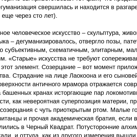
гуманизация свершилась и находится в разгаре 
 еще через сто лет).
ное человеческое искусство – скульптура, живо
ыка – дегуманизировалось, отвергло позы, пате
ло субъективным, схематичным, элитарным, ма
м. «Старые» искусства не требуют сопережива
 этот элемент. Созерцание – вот момент прило
тва. Страдание на лице Лаокоона и его сыновей
оверхности античного мрамора отражается сов
 башенных кранах исторгающие пар локомотив
сти, как невероятная суперпозиция материи, п
созерцания с чуть приоткрытым ртом. Малые г
итанцы и прочая академическая братия, если в
лились в Черный Квадрат. Потусторонние алхи
али, и оттуда, как из другого измерения вышли