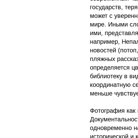
государств, тер
может с уверен
мире. Иными сл
ими, представля
например, Непал
новостей (потоп
пляжных расска
определяется цв
библиотеку в в
координатную сет
меньше чувствуе
Фотография как 
Документальност
одновременно на
исторической и 