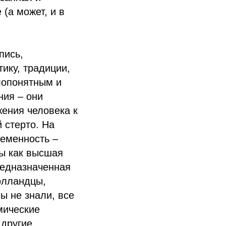
(а может, и в
пись,
тику, традиции,
лопонятным и
ния – они
жения человека к
 стерто. На
ременность –
ы как высшая
редназначенная
олландцы,
ы не знали, все
мические
 другие