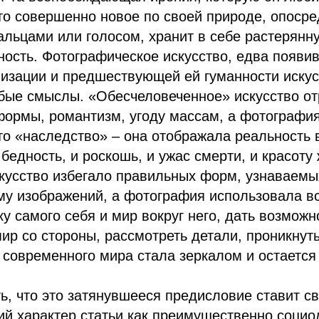
-то совершенно новое по своей природе, опоср
пальцами или голосом, хранит в себе растерян
ость. Фотографическое искусство, едва появи
изации и предшествующей ей гуманности искус
бые смыслы. «Обесчеловеченное» искусство о
ормы, романтизм, угоду массам, а фотография
о «наследство» – она отображала реальность 
бедность, и роскошь, и ужас смерти, и красоту 
кусство избегало правильных форм, узнаваемы
у изображений, а фотография использовала вс
ку самого себя и мир вокруг него, дать возмож
мир со стороны, рассмотреть детали, проникнуть
современного мира стала зеркалом и остается 
ь, что это затянувшееся предисловие ставит с
й характер статьи как преимущественно социо