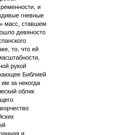
временности, и
авдивые гневные
е» масс, ставшем
рошло девяносто
спанского
е, то, что ей
масштабности,
ной рукой
ивающее Библией
им за некогда
ческий облик
ющего
ворчество
йских
ей
азанная и