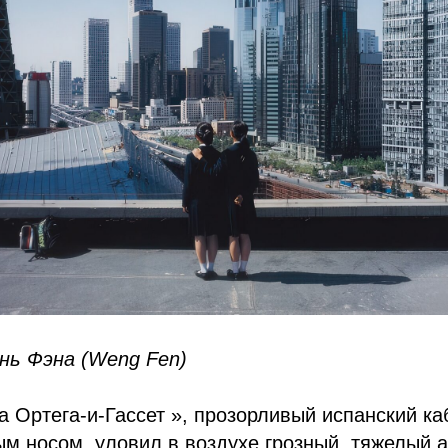
ь Фэна (Weng Fen)
а Ортега-и-Гассет », прозорливый испанский ка
м носом, уловил в воздухе грозный, тяжелый 