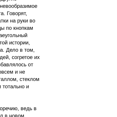
о невообразимое
а. Говорят,
тки на руки во
цы по кнопкам
раеугольный
той истории,
а. Дело в том,
дей, согретое их
збавлялось от
овсем и не
таллом, стеклом
м тотально и
оречию, ведь в
ил в новом