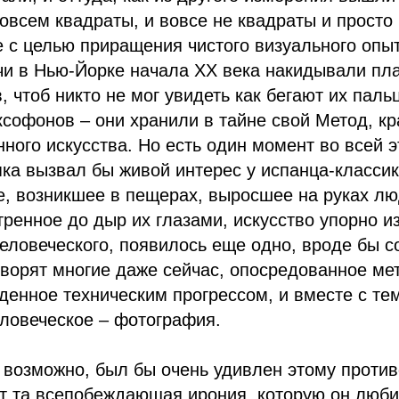
совсем квадраты, и вовсе не квадраты и прост
е с целью приращения чистого визуального опыт
и в Нью-Йорке начала ХХ века накидывали пла
, чтоб никто не мог увидеть как бегают их паль
ксофонов – они хранили в тайне свой Метод, к
ного искусства. Но есть один момент во всей э
ка вызвал бы живой интерес у испанца-классик
е, возникшее в пещерах, выросшее на руках лю
тренное до дыр их глазами, искусство упорно и
еловеческого, появилось еще одно, вроде бы с
говорят многие даже сейчас, опосредованное ме
денное техническим прогрессом, и вместе с те
ловеческое – фотография.
, возможно, был бы очень удивлен этому против
ит та всепобеждающая ирония, которую он люб