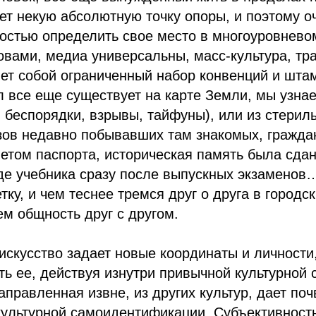
яет некую абсолютную точку опоры, и поэтому о
ностью определить свое место в многоуровнев
овами, медиа универсальны, масс-культура, тр
ет собой ограниченный набор конвенций и штамп
 все еще существует на карте Земли, мы узнае
, беспорядки, взрывы, тайфуны), или из стерил
зов недавно побывавших там знакомых, гражда
етом паспорта, историческая память была сда
иде учебника сразу после выпускных экзамено
ку, и чем теснее тремся друг о друга в городск
м общность друг с другом.
искусство задает новые координаты и личности,
ь ее, действуя изнутри привычной культурной 
правленная извне, из других культур, дает поч
культурной самоидентификации. Субъективност