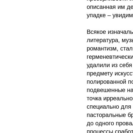
описанная им де
упадке – увидим
Всякое изначаль
литература, муз
романтизм, ста
герменевтически
удалили из себя
предмету искусс
полированной п
подвешенные на
точка ирреально
специально для 
пасторальные бр
до одного прова
процессы сработ