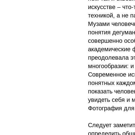
искусстве – что
техникой, а не 
Музами человечн
понятия дегуман
совершенно осо
академические ф
преодолевала эт
многообразии: и 
Современное ис
понятных каждом
показать челове
увидеть себя и 
Фотография для 
Следует заметит
определить общи