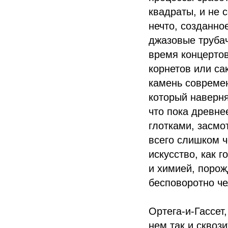
квадраты, и не 
нечто, созданно
джазовые трубач
время концертов
корнетов или са
камень современ
который наверня
что пока древне
глотками, засмо
всего слишком ч
искусство, как 
и химией, порож
бесповоротно че
Ортега-и-Гассет
нем так и сквоз