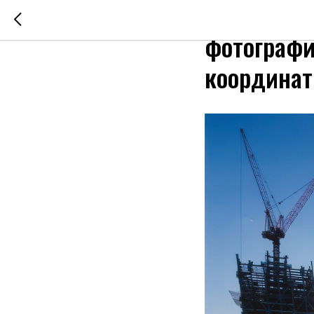
Человеческ
фотографи
координат