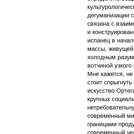
культурологичес
дегуманизации с
связана с взаи
и конструирован
испанец в начал
массы, живущей 
холодным разумо
вотчиной узкого
Мне кажется, не
стоит спрыгнуть
искусство Ортег
крупных социаль
нетребовательну
современный ми
границами проду
современный че