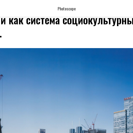
ое, слишком человеческое... И
Photoscope
и как система социокультурн
.