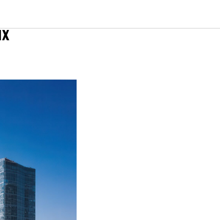
скусство
ых