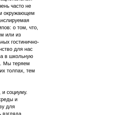
чень часто не
ом окружающем
анслируемая
ов: о том, что,
м или из
ьных гостинично-
нство для нас
на в школьную
в… Мы теряем
их толпах, тем
 и социуму.
среды и
ву для
ь взгляда