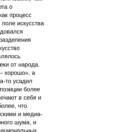
ета о
как процесс
 поле искусства
адовался
 разделения
кусство
влялось
еки от народа.
– хорошо», а
да-то усадил
 позиции более
ючают в себя и
более, что
скими и медиа-
рного шума, и
национальных