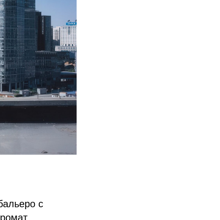
бальеро с
аромат