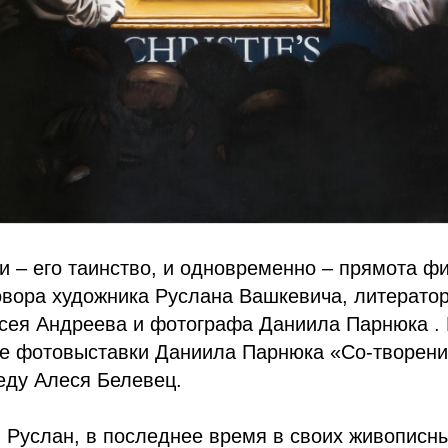
 – его таинство, и одновременно – прямота фи
вора художника Руслана Вашкевича, литератор
сея Андреева и фотографа Даниила Парнюка . 
ле фотовыставки Даниила Парнюка «Со-творени
еду Алеся Белевец.
: Руслан, в последнее время в своих живописн