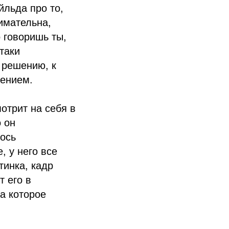
льда про то,
нимательна,
о говоришь ты,
таки
 решению, к
дением.
мотрит на себя в
о он
лось
, у него все
тинка, кадр
 его в
а которое