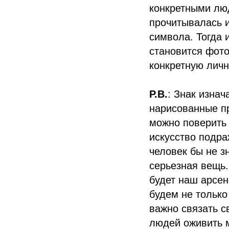
конкретными люд
прочитывалась и
символа. Тогда 
становится фото
конкретную лич
Р.В.
: Знак изна
нарисованные пр
можно поверить 
искусство подра
человек бы не зн
серьезная вещь.
будет наш арсен
будем не только
важно связать с
людей оживить 