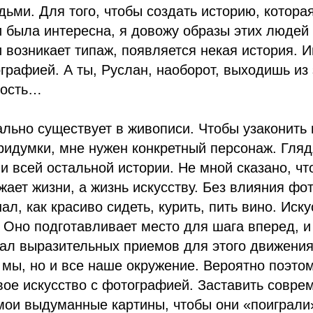
ьми. Для того, чтобы создать историю, котора
 была интересна, я довожу образы этих людей 
и возникает типаж, появляется некая история. И
графией. А ты, Руслан, наоборот, выходишь из 
ность…
чально существует в живописи. Чтобы узаконить
идумки, мне нужен конкретный персонаж. Глядя
и всей остальной истории. Не мной сказано, чт
жает жизни, а жизнь искусству. Без влияния фо
ал, как красиво сидеть, курить, пить вино. Иску
 Оно подготавливает место для шага вперед, 
ал выразительных приемов для этого движения
 мы, но и все наше окружение. Вероятно поэто
вое искусство с фотографией. Заставить совр
мои выдуманные картины, чтобы они «поиграли