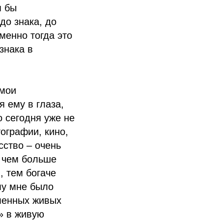
я бы
до знака, до
менно тогда это
знака в
 мои
 ему в глаза,
о сегодня уже не
тографии, кино,
сство – очень
и чем больше
, тем богаче
му мне было
еменных живых
» в живую