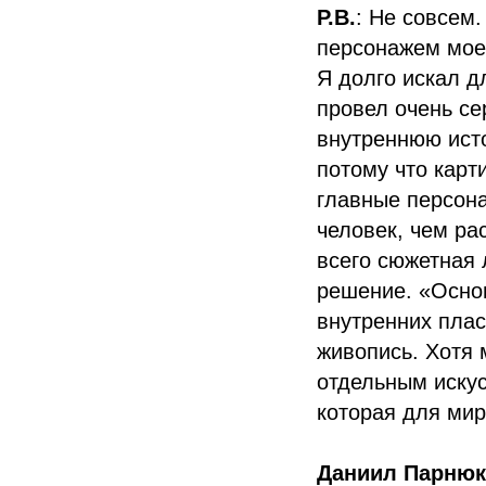
Р.В.
: Не совсем.
персонажем моей
Я долго искал д
провел очень се
внутреннюю исто
потому что карт
главные персона
человек, чем ра
всего сюжетная 
решение. «Осно
внутренних плас
живопись. Хотя 
отдельным искус
которая для мир
Даниил Парнюк