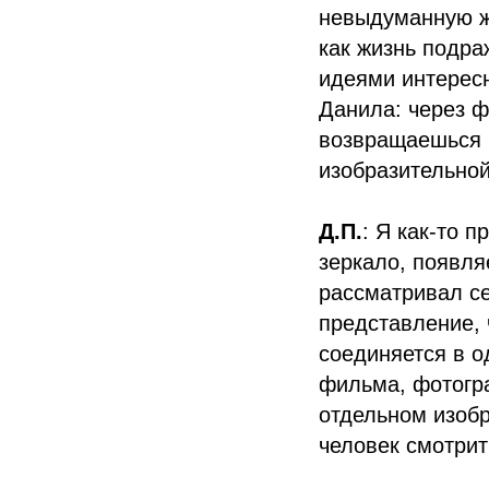
невыдуманную ж
как жизнь подра
идеями интересн
Данила: через ф
возвращаешься к
изобразительной
Д.П.
: Я как-то п
зеркало, появля
рассматривал се
представление, ч
соединяется в о
фильма, фотогра
отдельном изобр
человек смотрит