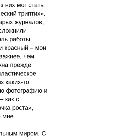
з них мог стать
еский триптих».
арых журналов,
усложнили
ель работы,
и красный – мои
 важнее, чем
жна прежде
пластическое
з каких-то
ляю фотографию и
– как с
чка роста»,
о мне.
альным миром. С