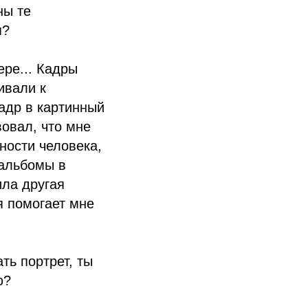
ны те
я?
ере... Кадры
ивали к
адр в картинный
вовал, что мне
ности человека,
 альбомы в
ила другая
я помогает мне
ть портрет, ты
ю?