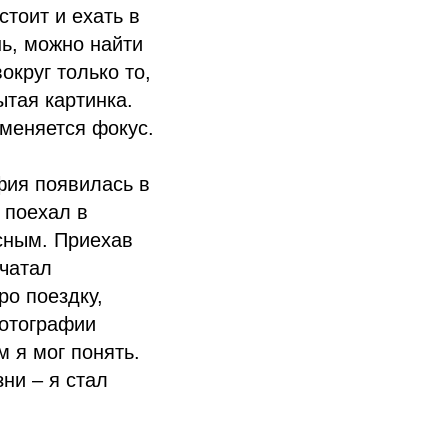
стоит и ехать в
шь, можно найти
округ только то,
ытая картинка.
 меняется фокус.
фия появилась в
 поехал в
сным. Приехав
ечатал
ро поездку,
Фотографии
 я мог понять.
ни – я стал