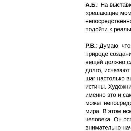
А.Б.
: На выстав
«решающие моме
непосредственно
подойти к реаль
Р.В.
: Думаю, что
природе создани
вещей должно с
долго, исчезают
шаг настолько в
истины. Художни
именно это и са
может непосред
мира. В этом ис
человека. Он ос
внимательно нач