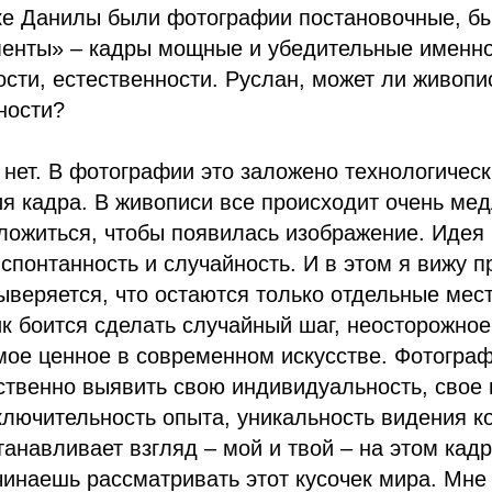
ке Данилы были фотографии постановочные, б
нты» – кадры мощные и убедительные именно
сти, естественности. Руслан, может ли живопис
ности?
 нет. В фотографии это заложено технологическ
я кадра. В живописи все происходит очень мед
ложиться, чтобы появилась изображение. Идея
 спонтанность и случайность. И в этом я вижу 
ыверяется, что остаются только отдельные мес
к боится сделать случайный шаг, неосторожное
мое ценное в современном искусстве. Фотограф
ственно выявить свою индивидуальность, свое
ключительность опыта, уникальность видения к
танавливает взгляд – мой и твой – на этом кадр
инаешь рассматривать этот кусочек мира. Мне 