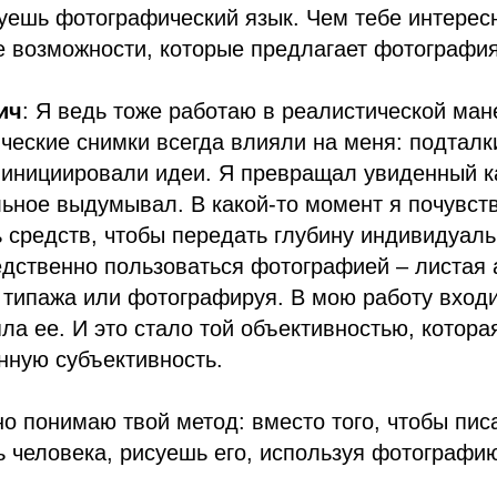
уешь фотографический язык. Чем тебе интерес
е возможности, которые предлагает фотографи
ич
: Я ведь тоже работаю в реалистической ман
ческие снимки всегда влияли на меня: подталк
инициировали идеи. Я превращал увиденный к
льное выдумывал. В какой-то момент я почувст
ь средств, чтобы передать глубину индивидуаль
едственно пользоваться фотографией – листая
 типажа или фотографируя. В мою работу вход
яла ее. И это стало той объективностью, котора
нную субъективность.
но понимаю твой метод: вместо того, чтобы писа
 человека, рисуешь его, используя фотографи