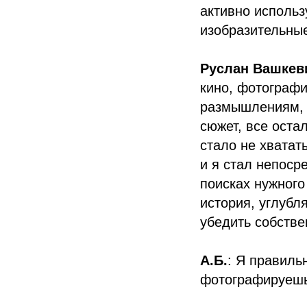
активно использ
изобразительны
Руслан Вашкев
кино, фотографи
размышлениям, 
сюжет, все оста
стало не хватат
и я стал непоср
поисках нужного
история, углубл
убедить собстве
А.Б.
: Я правиль
фотографируешь