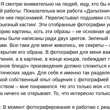
 Я смотрю внимательно на людей, ищу, кто бы и
 работы. Показательна моя работа «Дальтонич
ля нее персонажей. Перелистывал подшивки ст
рьезный кастинг. Эти отобранные фотографии 
рию картины, хоть эти образы – не основная ц
ины были написаны ради двух цветов. Зеленый 
жи. Все-таки для меня живопись, ее секреты –
скрытие его образа. В фотографии для меня ва
линия, а в картине, в конце концов, побеждает 
вное блюдо» произведения должно сложиться и
тических задач. Для себя я именно так разде
мой собственный опыт общения с фотографией 
ством – мне понравился. Но это только моя «то
а ничего не открывает. То, что интересно тольк
: В момент фотографирования я работаю с ре