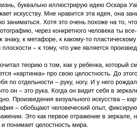
изнь, буквально иллюстрирую идею Оскара Уай
жает искусству. Мне нравится эта идея, она за
о заниматься. Хотя это очень похоже на то, чт
отографию, через конкретного человека ты все-
 знаку, к метафоре, к какому-то пластическому
 плоскости – к тому, что уже является произве
рочитал теорию о том, как у ребенка, который с
ется «картинка» про свою целостность. До этог
бя по отдельности – руку, ногу. И у него рожда
то он – это рука. Когда он видит себя в зеркале
дно. Произведения визуального искусства – кар
фия – обобщают человеческий опыт, фиксируют
ажении. Это как первое отражение в зеркале, н
 и понимает целостность мира.