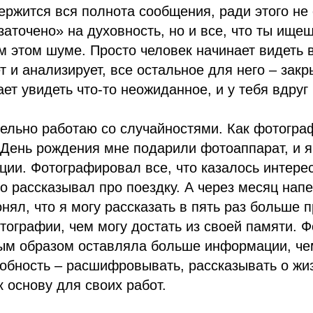
держится вся полнота сообщения, ради этого не 
«заточено» на духовность, но и все, что ты ище
ем этом шуме. Просто человек начинает видеть в
т и анализирует, все остальное для него – закр
ет увидеть что-то неожиданное, и у тебя вдруг
тельно работаю со случайностями. Как фотогра
День рождения мне подарили фотоаппарат, и я
ции. Фотографировал все, что казалось интере
о рассказывал про поездку. А через месяц нап
нял, что я могу рассказать в пять раз больше п
тографии, чем могу достать из своей памяти. 
ым образом оставляла больше информации, чем
обность – расшифровывать, рассказывать о жиз
к основу для своих работ.