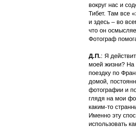
вокруг нас и со
Тибет. Там все 
и здесь – во вс
что он осмысляе
Фотограф помога
Д.П.
: Я действи
моей жизни? На 
поездку по Фран
домой, постоянн
фотографии и по
глядя на мои фо
каким-то странн
Именно эту спос
использовать ка