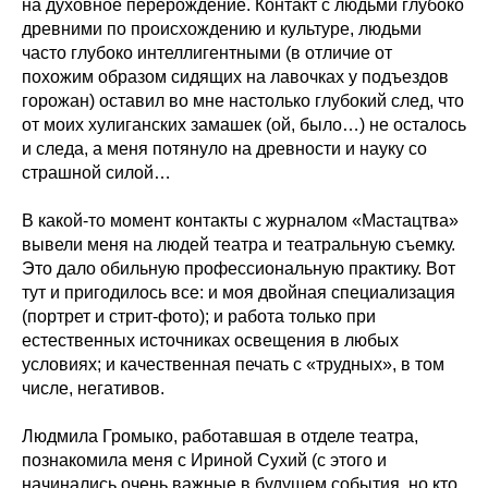
на духовное перерождение. Контакт с людьми глубоко
древними по происхождению и культуре, людьми
часто глубоко интеллигентными (в отличие от
похожим образом сидящих на лавочках у подъездов
горожан) оставил во мне настолько глубокий след, что
от моих хулиганских замашек (ой, было…) не осталось
и следа, а меня потянуло на древности и науку со
страшной силой…
В какой-то момент контакты с журналом «Мастацтва»
вывели меня на людей театра и театральную съемку.
Это дало обильную профессиональную практику. Вот
тут и пригодилось все: и моя двойная специализация
(портрет и стрит-фото); и работа только при
естественных источниках освещения в любых
условиях; и качественная печать с «трудных», в том
числе, негативов.
Людмила Громыко, работавшая в отделе театра,
познакомила меня с Ириной Сухий (с этого и
начинались очень важные в будущем события, но кто