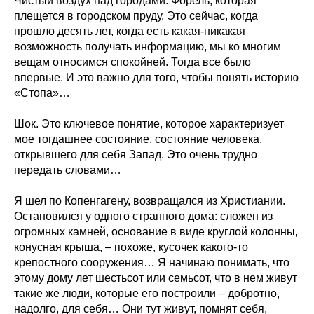
Чистый воздух над городами. Форель, которая
плещется в городском пруду. Это сейчас, когда
прошло десять лет, когда есть какая-никакая
возможность получать информацию, мы ко многим
вещам относимся спокойней. Тогда все было
впервые. И это важно для того, чтобы понять историю
«Стопа»…
Шок. Это ключевое понятие, которое характеризует
мое тогдашнее состояние, состояние человека,
открывшего для себя Запад. Это очень трудно
передать словами…
Я шел по Копенгагену, возвращался из Христиании.
Остановился у одного странного дома: сложен из
огромных камней, основание в виде круглой колонны,
конусная крыша, – похоже, кусочек какого-то
крепостного сооружения… Я начинаю понимать, что
этому дому лет шестьсот или семьсот, что в нем живут
такие же люди, которые его построили – добротно,
надолго, для себя… Они тут живут, помнят себя,