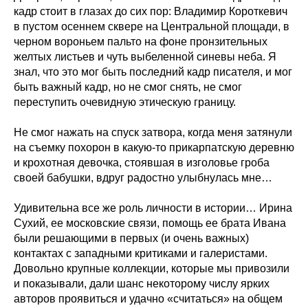
кадр стоит в глазах до сих пор: Владимир Короткевич
в пустом осеннем сквере на Центральной площади, в
черном вороньем пальто на фоне пронзительных
желтых листьев и чуть выбеленной синевы неба. Я
знал, что это мог быть последний кадр писателя, и мог
быть важный кадр, но не смог снять, не смог
переступить очевидную этическую границу.
Не смог нажать на спуск затвора, когда меня затянули
на съемку похорон в какую-то прикарпатскую деревню
и крохотная девочка, стоявшая в изголовье гроба
своей бабушки, вдруг радостно улыбнулась мне…
Удивительна все же роль личности в истории… Ирина
Сухий, ее московские связи, помощь ее брата Ивана
были решающими в первых (и очень важных)
контактах с западными критиками и галеристами.
Довольно крупные коллекции, которые мы привозили
и показывали, дали шанс некоторому числу ярких
авторов проявиться и удачно «считаться» на общем