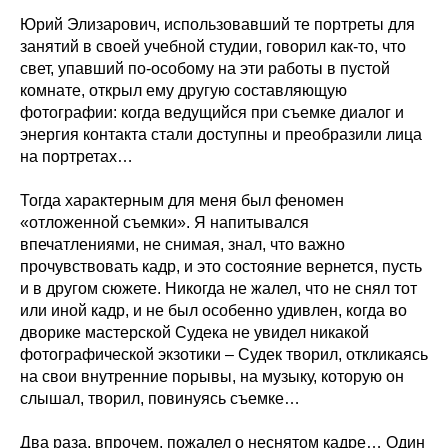
Юрий Элизарович, использовавший те портреты для
занятий в своей учебной студии, говорил как-то, что
свет, упавший по-особому на эти работы в пустой
комнате, открыл ему другую составляющую
фотографии: когда ведущийся при съемке диалог и
энергия контакта стали доступны и преобразили лица
на портретах…
Тогда характерным для меня был феномен
«отложенной съемки». Я напитывался
впечатлениями, не снимая, знал, что важно
прочувствовать кадр, и это состояние вернется, пусть
и в другом сюжете. Никогда не жалел, что не снял тот
или иной кадр, и не был особенно удивлен, когда во
дворике мастерской Судека не увидел никакой
фотографической экзотики – Судек творил, откликаясь
на свои внутренние порывы, на музыку, которую он
слышал, творил, повинуясь съемке…
Два раза, впрочем, пожалел о неснятом кадре… Один