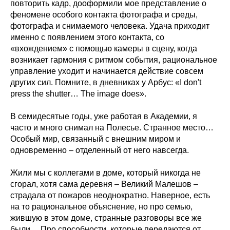
повторить кадр, дооформили мое представление о
феномене особого контакта фотографа и среды,
фотографа и снимаемого человека. Удача приходит
именно с появлением этого контакта, со
«вхождением» с помощью камеры в сцену, когда
возникает гармония с ритмом события, рациональное
управление уходит и начинается действие совсем
других сил. Помните, в дневниках у Арбус: «I don't
press the shutter… The image does».
В семидесятые годы, уже работая в Академии, я
часто и много снимал на Полесье. Странное место…
Особый мир, связанный с внешним миром и
одновременно – отделенный от него навсегда.
Жили мы с коллегами в доме, который никогда не
сгорал, хотя сама деревня – Великий Малешов –
страдала от пожаров неоднократно. Наверное, есть
на то рациональное объяснение, но про семью,
жившую в этом доме, странные разговоры все же
были… Про способности, которые передаются от