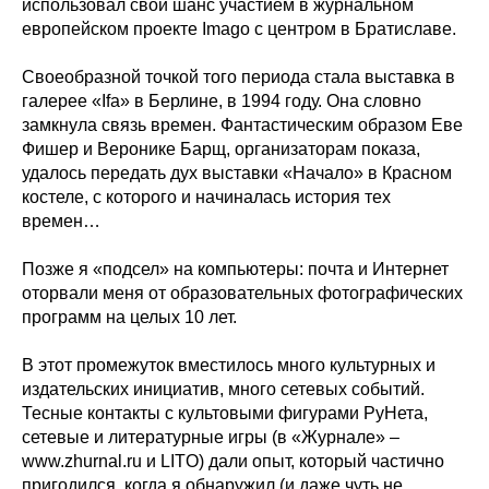
использовал свой шанс участием в журнальном
европейском проекте Imago с центром в Братиславе.
Своеобразной точкой того периода стала выставка в
галерее «Ifa» в Берлине, в 1994 году. Она словно
замкнула связь времен. Фантастическим образом Еве
Фишер и Веронике Барщ, организаторам показа,
удалось передать дух выставки «Начало» в Красном
костеле, с которого и начиналась история тех
времен…
Позже я «подсел» на компьютеры: почта и Интернет
оторвали меня от образовательных фотографических
программ на целых 10 лет.
В этот промежуток вместилось много культурных и
издательских инициатив, много сетевых событий.
Тесные контакты с культовыми фигурами РуНета,
сетевые и литературные игры (в «Журнале» –
www.zhurnal.ru и LITO) дали опыт, который частично
пригодился, когда я обнаружил (и даже чуть не