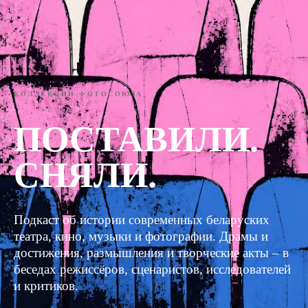
КОЛЛЕКЦИИ ФОТОСОЮЗА
ПОСТАВИЛИ.
СНЯЛИ.
Подкаст об истории современных беларуских
театра, кино, музыки и фотографии. Драмы и
достижения, размышления и творческие акты – в
беседах режиссёров, сценаристов, исследователей
и критиков.