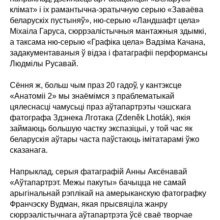
клімат» і іх рамантычна-эратычную серыю «Заваёва
беларускіх пустыняў», ню-серыю «Ландшафт цела»
Міхаіла Гаруса, сюррэалістычныя мантажныя здымкі,
а таксама ню-серыю «Графіка цела» Вадзіма Качана,
задакументаваныя ў відэа і фатаграфіі перформансы
Людмілы Русавай.
Сёння ж, больш чым праз 20 гадоў, у кантэксце
«Анатоміі 2» мы знаёмімся з праблематыкай
цялеснасці чамусьці праз аўтапартрэты чэшскага
фатографа Здэнека Лготака (Zdeněk Lhoták), якія
займаюць большую частку экспазіцыі, у той час як
беларускія аўтары часта паўстаюць імітатарамі ўжо
сказанага.
Напрыклад, серыя фатаграфій Анны Аксёнавай
«Аўтапартрэт. Межы пакуты» бачыцца не самай
арыгінальнай рэплікай на амерыканскую фатографку
Франчэску Вудман, якая прысвяціла жанру
сюррэалістычнага аўтапартрэта ўсё сваё творчае