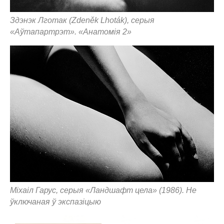
Здэнэк Лготак (Zdeněk Lhoták), серыя
«Аўтапартрэт». «Анатомія 2»
Міхаіл Гарус, серыя «Ландшафт цела» (1986). Не
ўключаная ў экспазіцыю