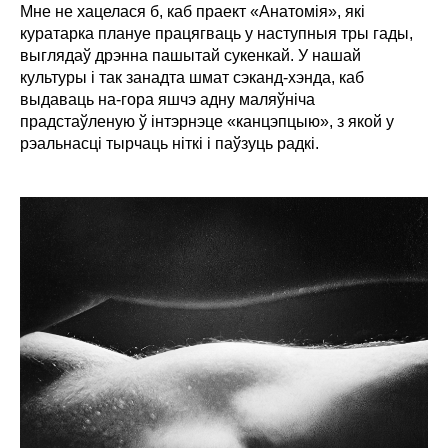
Мне не хацелася б, каб праект «Анатомія», які
куратарка плануе працягваць у наступныя тры гады,
выглядаў дрэнна пашытай сукенкай. У нашай
культуры і так занадта шмат сэканд-хэнда, каб
выдаваць на-гора яшчэ адну маляўніча
прадстаўленую ў інтэрнэце «канцэпцыю», з якой у
рэальнасці тырчаць ніткі і паўзуць радкі.