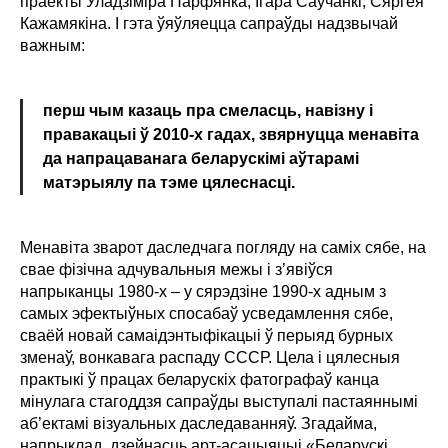
праекты Уладзіміра Парфянка, Ігара Саўчанкі, Сяргея
Кажамякіна. І гэта ўяўляецца сапраўды надзвычай
важным:
перш чым казаць пра смеласць, навізну і
правакацыі ў 2010-х гадах, звярнуцца менавіта
да напрацаванага беларускімі аўтарамі
матэрыялу па тэме цялеснасці.
Менавіта зварот даследчага погляду на саміх сябе, на
свае фізічна адчувальныя межы і з’явіўся
напрыканцы 1980-х – у сярэдзіне 1990-х адным з
самых эфектыўных спосабаў усведамлення сябе,
сваёй новай самаідэнтыфікацыі ў перыяд бурных
зменаў, вонкавага распаду СССР. Цела і цялесныя
практыкі ў працах беларускіх фатографаў канца
мінулага стагоддзя сапраўды выступалі пастаяннымі
аб’ектамі візуальных даследаванняў. Згадайма,
напрыклад, дзейнасць арт-асацыяцыі «Беларускі