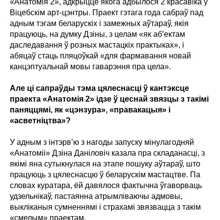
«Анатомія 2», адкрыццё якога адбылося 2 красавіка ў
Віцебскім арт-цэнтры. Праект гэтага года сабраў пад
адным тэгам беларускіх і замежных аўтараў, якія
працуюць, на думку Дзіны, з целам «як аб’ектам
даследавання ў розных мастацкіх практыках», і
абяцаў стаць пляцоўкай «для фармавання новай
канцэптуальнай мовы гаварэння пра цела».
Але ці сапраўды тэма цялеснасці ў кантэксце
праекта «Анатомія 2» ідзе ў цеснай звязцы з такімі
паняццямі, як «цэнзура», «правакацыя» і
«асветніцтва»?
У адным з інтэрв’ю з нагоды запуску мінулагодняй
«Анатоміі» Дзіна Даніловіч казала пра складанасці, з
якімі яна сутыкнулася на этапе пошуку аўтараў, што
працуюць з цялеснасцю ў беларускім мастацтве. Па
словах куратара, ёй давялося фактычна ўгаворваць
удзельнікаў, пастаянна атрымліваючы адмовы,
выкліканыя сумненнямі і страхамі звязвацца з такім
«смелым» праектам.