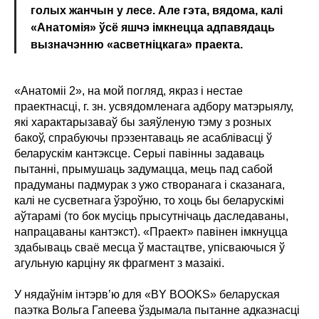
голых жанчын у лесе. Але гэта, вядома, калі
«Анатомія» ўсё яшчэ імкнецца адпавядаць
вызначэнню «асветніцкага» праекта.
«Анатоміі 2», на мой погляд, якраз і нестае
праектнасці, г. зн. усвядомленага адбору матэрыялу,
які характарызаваў бы заяўленую тэму з розных
бакоў, спрабуючы прэзентаваць яе асаблівасці ў
беларускім кантэксце. Серыі павінны задаваць
пытанні, прымушаць задумацца, мець пад сабой
прадуманы падмурак з ужо створанага і сказанага,
калі не сусветнага ўзроўню, то хоць бы беларускімі
аўтарамі (то бок мусіць прысутнічаць даследаваны,
напрацаваны кантэкст). «Праект» павінен імкнуцца
здабываць сваё месца ў мастацтве, упісваючыся ў
агульную карціну як фрагмент з мазаікі.
У нядаўнім інтэрв’ю для «BY BOOKS» беларуская
паэтка Вольга Гапеева ўздымала пытанне адказнасці