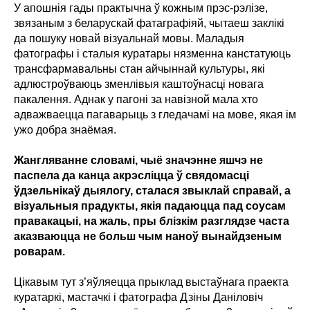
У апошнія гады практычна ў кожным прэс-рэлізе,
звязаным з беларускай фатаграфіяй, чытаеш заклікі
да пошуку новай візуальнай мовы. Маладыя
фатографы і сталыя куратары нязменна канстатуюць
трансфармавальны стан айчыннай культуры, які
адлюстроўваюць зменлівыя каштоўнасці новага
пакалення. Аднак у пагоні за навізной мала хто
адважваецца пагаварыць з гледачамі на мове, якая ім
ужо добра знаёмая.
Жангляванне словамі, чыё значэнне яшчэ не
паспела да канца акрэсліцца ў свядомасці
ўдзельнікаў дыялогу, сталася звыклай справай, а
візуальныя прадукты, якія падаюцца пад соусам
правакацыі, на жаль, пры блізкім разглядзе часта
аказваюцца не больш чым наноў вынайдзеным
роварам.
Цікавым тут з’яўляецца прыклад выстаўнага праекта
куратаркі, мастачкі і фатографа Дзіны Даніловіч