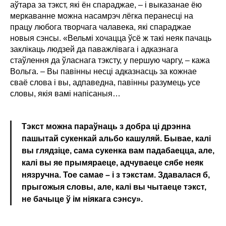
аўтара за тэкст, які ён спараджае, – і выказанае ёю
меркаванне можна насамрэч лёгка перанесці на
працу любога творчага чалавека, які спараджае
новыя сэнсы. «Вельмі хочацца ўсё ж такі неяк пачаць
заклікаць людзей да паважлівага і адказнага
стаўлення да ўласнага тэксту, у першую чаргу, – кажа
Вольга. – Вы павінны несці адказнасць за кожнае
сваё слова і вы, адпаведна, павінны разумець усе
словы, якія вамі напісаныя…
Тэкст можна параўнаць з добра ці дрэнна
пашытай сукенкай альбо кашуляй. Бывае, калі
вы глядзіце, сама сукенка вам падабаецца, але,
калі вы яе прымяраеце, адчуваеце сябе неяк
нязручна. Тое самае – і з тэкстам. Здавалася б,
прыгожыя словы, але, калі вы чытаеце тэкст,
не бачыце ў ім ніякага сэнсу».