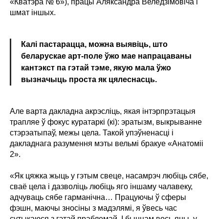
«Кватэра № 6»), працы Аляксандра Веледзімовіча і
шмат іншых.
Калі пастарацца, можна выявіць, што
беларускае арт-поле ўжо мае напрацаваны
кантэкст па гэтай тэме, якую мала ўжо
вызначыць проста як цялеснасць.
Але варта дакладна акрэсліць, якая інтэрпрэтацыя
трапляе ў фокус куратаркі (кі): эратызм, выкрыванне
стэрэатыпаў, межы цела. Такой упэўненасці і
дакладнага разумення мэты вельмі бракуе «Анатоміі
2».
«Як цяжка жыць у гэтым свеце, насамрэч любіць сябе,
сваё цела і дазволіць любіць яго іншаму чалавеку,
адчуваць сябе гарманічна… Працуючы ў сферы
фэшн, маючы зносіны з мадэлямі, я ўвесь час
сутыкаюся з гэтай праблемай. І быццам вось яны, у