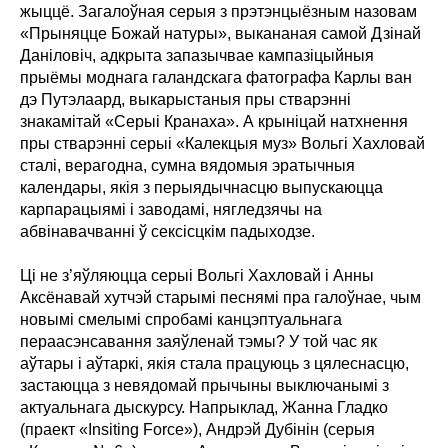
жыццё. Загалоўная серыя з прэтэнцыёзным назовам
«Прыняцце Божай натуры», выкананая самой Дзінай
Даніловіч, адкрыта запазычвае кампазіцыйныя
прыёмы моднага галандскага фатографа Карлы ван
дэ Путэлаард, выкарыстаныя пры стварэнні
знакамітай «Серыі Кранаха». А крыніцай натхнення
пры стварэнні серыі «Калекцыя муз» Вольгі Хахловай
сталі, верагодна, сумна вядомыя эратычныя
календары, якія з перыядычнасцю выпускаюцца
карпарацыямі і заводамі, нягледзячы на
абвінавачванні ў сексісцкім падыходзе.
Ці не з’яўляюцца серыі Вольгі Хахловай і Анны
Аксёнавай хутчэй старымі песнямі пра галоўнае, чым
новымі смелымі спробамі канцэптуальнага
пераасэнсавання заяўленай тэмы? У той час як
аўтары і аўтаркі, якія стала працуюць з цялеснасцю,
застаюцца з невядомай прычыны выключанымі з
актуальнага дыскурсу. Напрыклад, Жанна Гладко
(праект «Insiting Force»), Андрэй Дубінін (серыя