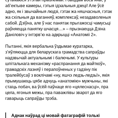
аб’ектыве камеры, гэтыя ідэальныя дзеці! Але ўсё
адно, як і звычайныя людзі, гэтак жа няшчасныя, гэтак
жа схільныя да ваганняў, комплексаў, незадаволеныя
сабой. Дзіўна, але ў нас панятак прыгажосці чамусьці
раўняецца панятку шчасця…» – прызнаецца Дзіна
Даніловіч у інтэрв’ю на адкрыцці «Анатоміі 2».
Пытанні, якія вербальна ўздымае куратарка,
з’яўляюцца для беларускага грамадства сапраўды
надзвычай актуальнымі і балючымі. У культуры
шпітальнага механізму «распранання да майткоў»,
грамадскіх лазняў і перапоўненых у гадзіну пік
тралейбусаў з воклічамі «ну, яшчэ ледзь-ледзь!», якія
прымушаюць цябе адчуць «анатомію» мужчыны, які
стаіць побач, ва ўсёй паўнаце яго «цялеснасці», пра
цела, ягоныя межы, пра паважлівы зварот да яго
гаварыць сапраўды трэба.
Аднак наўрад ці мовай фатаграфій толькі