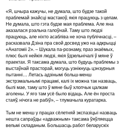
«Я, шчыра кажучы, не думала, што будзе такой
праблемай знайсці мастакоў, якія працуюць з целам.
Не думала, што гэта будзе мая праблема. Але яна
аказалася рэальна галоўнай. Таму што людзі
працуюць, але ніхто асабліва не хоча публічнасці, –
расказвала Дзіна пра свой досвед ужо на адкрыцці
«Анатоміі 2». – Шукала па-рознаму, праз знаёмых,
плюс былі нейкія людзі, якія ўдзельнічалі ў мяне ў
праектах. Я таксама думала, што будуць праблемы з
выстаўнай прасторай, могуць узнікнуць цэнзурныя
пытанні… Летась адзінымі больш-менш
экстрэмальнымі працамі, калі іх можна так назваць,
былі мае, таму што ў мяне быў хлопчык цалкам
аголены. У яго там усё было відаць. Але ён проста
стаяў, нічога не рабіў», – тлумачыла куратарка.
Тым не менш у працах сёлетняй экспазіцыі назваць
нешта сапраўды «адважным» таксама ўяўляецца
вельмі складаным. Большасць работ беларускіх