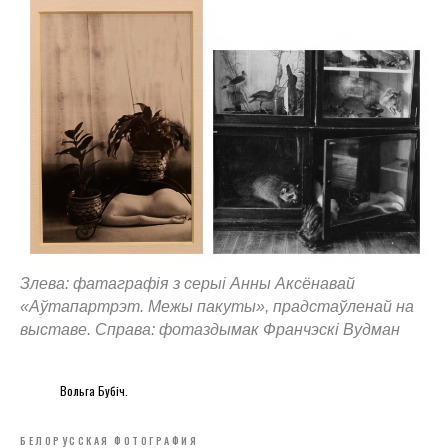
Злева: фатаграфія з серыі Анны Аксёнавай
«Аўтапартрэт. Межы пакуты», прадстаўленай на
выставе. Справа: фотаздымак Франчэскі Вудман
Вольга Бубіч.
БЕЛОРУССКАЯ ФОТОГРАФИЯ