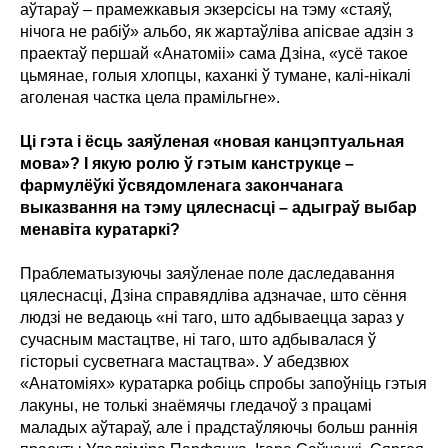
аўтараў – прамежкавыя экзерсісы на тэму «стаяў,
нічога не рабіў» альбо, як жартаўліва апісвае адзін з
праектаў першай «Анатоміі» сама Дзіна, «усё такое
цьмянае, голыя хлопцы, каханкі ў тумане, калі-нікалі
аголеная частка цела прамільгне».
Ці гэта і ёсць заяўленая «новая канцэптуальная
мова»? І якую ролю ў гэтым канструкце –
фармулёўкі ўсвядомленага закончанага
выказвання на тэму цялеснасці – адыграў выбар
менавіта куратаркі?
Праблематызуючы заяўленае поле даследавання
цялеснасці, Дзіна справядліва адзначае, што сёння
людзі не ведаюць «ні таго, што адбываецца зараз у
сучасным мастацтве, ні таго, што адбывалася ў
гісторыі сусветнага мастацтва». У абедзвюх
«Анатоміях» куратарка робіць спробы запоўніць гэтыя
лакуны, не толькі знаёмячы гледачоў з працамі
маладых аўтараў, але і прадстаўляючы больш раннія