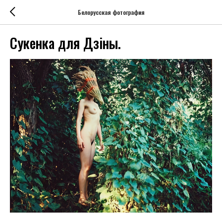
Белорусская фотография
Сукенка для Дзіны.