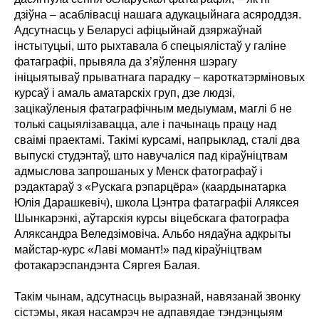
дзіўна – асаблівасці нашага адукацыйнага асяроддзя.
Адсутнасць у Беларусі афіцыйнай дзяржаўнай
інстытуцыі, што рыхтавала б спецыялістаў у галіне
фатаграфіі, прывяла да з’яўлення шэрагу
ініцыятываў прыватнага парадку – кароткатэрміновых
курсаў і амаль аматарскіх груп, дзе людзі,
зацікаўленыя фатаграфічным медыумам, маглі б не
толькі сацыялізавацца, але і пачынаць працу над
сваімі праектамі. Такімі курсамі, напрыклад, сталі два
выпускі студэнтаў, што навучаліся пад кіраўніцтвам
адмыслова запрошаных у Менск фатографаў і
рэдактараў з «Рускага рэпарцёра» (каардынатарка
Юлія Дарашкевіч), школа Цэнтра фатаграфіі Аляксея
Шынкарэнкі, аўтарскія курсы віцебскага фатографа
Аляксандра Веледзімовіча. Альбо нядаўна адкрыты
майстар-курс «Лаві момант!» пад кіраўніцтвам
фотакарэспандэнта Сяргея Балая.
Такім чынам, адсутнасць выразнай, навязанай звонку
сістэмы, якая насамрэч не адпавядае тэндэнцыям