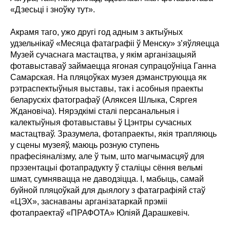
«Дзесьці і зноўку тут».
Акрамя таго, ужо другі год адным з актыўных
удзельнікаў «Месяца фатаграфіі ў Менску» з’яўляецца
Музей сучаснага мастацтва, у якім арганізацыяй
фотавыставаў займаецца ягоная супрацоўніца Ганна
Самарская. На пляцоўках музея дэманструюцца як
рэтраспектыўныя выставы, так і асобныя праекты
беларускіх фатографаў (Аляксея Шлыка, Сяргея
Ждановіча). Нярэдкімі сталі персанальныя і
калектыўныя фотавыставы ў Цэнтры сучасных
мастацтваў. Зразумела, фотапраекты, якія трапляюць
у сцены музеяў, маюць розную ступень
прафесіяналізму, але ў тым, што магчымасцяў для
прэзентацыі фотапрадукту ў сталіцы сёння вельмі
шмат, сумнявацца не даводзіцца. І, мабыць, самай
буйной пляцоўкай для дыялогу з фатаграфіяй стаў
«ЦЭХ», заснаваны арганізатаркай прэміі
фотапраектаў «ПРАФОТА» Юліяй Дарашкевіч.