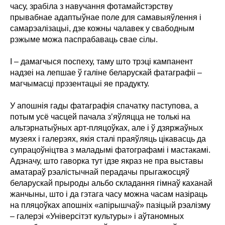
часу, зрабіла з навучання фотамайстэрству
прывабнае адаптыўнае поле для самавыяўлення і
самарэалізацыі, дзе кожны чалавек у свабодным
рэжыме можа паспрабаваць свае сілы.
І – дамагчыся поспеху, таму што трэці кампанент
надзеі на лепшае ў галіне беларускай фатаграфіі –
магчымасці прэзентацыі яе прадукту.
У апошнія гады фатаграфія спачатку паступова, а
потым усё часцей пачала з’яўляцца не толькі на
альтэрнатыўных арт-пляцоўках, але і ў дзяржаўных
музеях і галерэях, якія сталі праяўляць цікавасць да
супрацоўніцтва з маладымі фатографамі і мастакамі.
Адзначу, што гаворка тут ідзе якраз не пра выставы
аматараў рэалістычнай перадачы прыгажосцяў
беларускай прыроды альбо складання гімнаў каханай
жанчыны, што і да гэтага часу можна часам назіраць
на пляцоўках апошніх «апірышчаў» пазіцый рэалізму
– галерэі «Універсітэт культуры» і аўтаномных