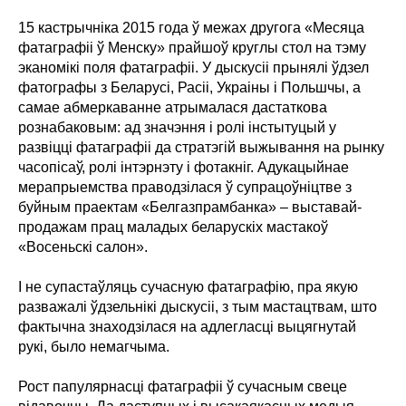
15 кастрычніка 2015 года ў межах другога «Месяца
фатаграфіі ў Менску» прайшоў круглы стол на тэму
эканомікі поля фатаграфіі. У дыскусіі прынялі ўдзел
фатографы з Беларусі, Расіі, Украіны і Польшчы, а
самае абмеркаванне атрымалася дастаткова
рознабаковым: ад значэння і ролі інстытуцый у
развіцці фатаграфіі да стратэгій выжывання на рынку
часопісаў, ролі інтэрнэту і фотакніг. Адукацыйнае
мерапрыемства праводзілася ў супрацоўніцтве з
буйным праектам «Белгазпрамбанка» – выставай-
продажам прац маладых беларускіх мастакоў
«Восеньскі салон».
І не супастаўляць сучасную фатаграфію, пра якую
разважалі ўдзельнікі дыскусіі, з тым мастацтвам, што
фактычна знаходзілася на адлегласці выцягнутай
рукі, было немагчыма.
Рост папулярнасці фатаграфіі ў сучасным свеце