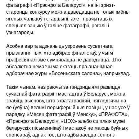
фатаграфіі «Прэс-фота Беларусі», на інтэрнэт-
старонцы конкурсу можна даведацца не толькі імёны
ягоных чальцоў і старшыні, але і прачытаць іх
спецыялізацыю ў галіне фатаграфіі, рэгаліі і
ўзнагароды.
Асобна варта адзначыць узровень сусветнага
прызнання тых, хто адбірае фіналістаў, у чыім
прафесіяналізме сумнявацца не даводзіцца. Што
абсалютна немагчыма сказаць пра ананімнае
адборачнае журы «Восеньскага салона», напрыклад.
Такім чынам, назіраючы за тэндэнцыямі развіцця
сучаснай фатаграфіі і мастацтва ў Беларусі, можна
зрабіць выснову, што з фатаграфіяй, нягледзячы на
яе (уяўна) вельмі перыферыйныя пазіцыі, у нас усё ў
парадку. «Месяц фатаграфіі ў Менску», «ПРАФОТА»,
«Прэс-фота Беларусі», «ЦЭХ» альбо сціплыя музеі
беларускіх пісьменнікаў і мастакоў не маюць буйных
спонсараў, аднак тое, што адбываецца сёння з