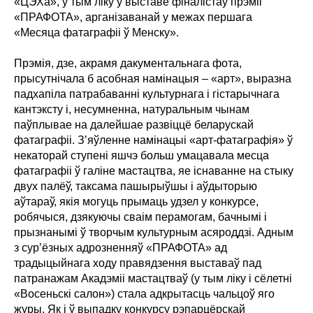
«ЦЭХа», у тым ліку ў выставе фіналістаў прэміі
«ПРАФОТА», арганізаванай у межах першага
«Месяца фатаграфіі ў Менску».
Прэмія, дзе, акрамя дакументальнага фота,
прысутнічала б асобная намінацыя – «арт», выразна
падхапіла патрабаванні культурнага і гістарычнага
кантэксту і, несумненна, натуральным чынам
паўплывае на далейшае развіццё беларускай
фатаграфіі. З’яўленне намінацыі «арт-фатаграфія» ў
некаторай ступені яшчэ больш умацавала месца
фатаграфіі ў галіне мастацтва, яе існаванне на стыку
двух палёў, таксама пашырыўшы і аўдыторыю
аўтараў, якія могуць прымаць удзел у конкурсе,
робячыся, дзякуючы сваім перамогам, бачнымі і
прызнанымі ў творчым культурным асяроддзі. Адным
з сур’ёзных адрозненняў «ПРАФОТА» ад
традыцыйнага ходу правядзення выставаў пад
патранажам Акадэміі мастацтваў (у тым ліку і сёлетні
«Восеньскі салон») стала адкрытасць чальцоў яго
журы. Як і ў выпадку конкурсу рэпарцёрскай