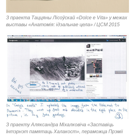
З праекта Таццяны Лісоўскай «Dolce e Vita» у межах
выставы «Анатомія: ідэальнае цела» / ЦСМ 2015
З праекту Аляксандра Міхалковіча «Заставіць
Інтэрнэт памятаць Халакост», пераможца Прэміі