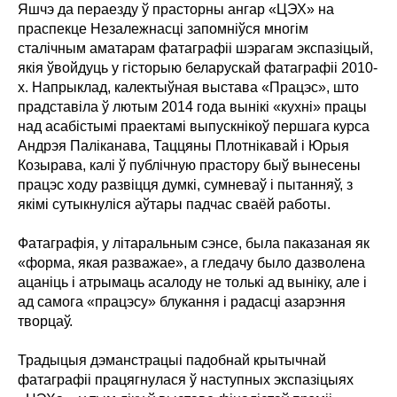
Яшчэ да пераезду ў прасторны ангар «ЦЭХ» на
праспекце Незалежнасці запомніўся многім
сталічным аматарам фатаграфіі шэрагам экспазіцый,
якія ўвойдуць у гісторыю беларускай фатаграфіі 2010-
х. Напрыклад, калектыўная выстава «Працэс», што
прадставіла ў лютым 2014 года вынікі «кухні» працы
над асабістымі праектамі выпускнікоў першага курса
Андрэя Паліканава, Таццяны Плотнікавай і Юрыя
Козырава, калі ў публічную прастору быў вынесены
працэс ходу развіцця думкі, сумневаў і пытанняў, з
якімі сутыкнуліся аўтары падчас сваёй работы.
Фатаграфія, у літаральным сэнсе, была паказаная як
«форма, якая разважае», а гледачу было дазволена
ацаніць і атрымаць асалоду не толькі ад выніку, але і
ад самога «працэсу» блукання і радасці азарэння
творцаў.
Традыцыя дэманстрацыі падобнай крытычнай
фатаграфіі працягнулася ў наступных экспазіцыях