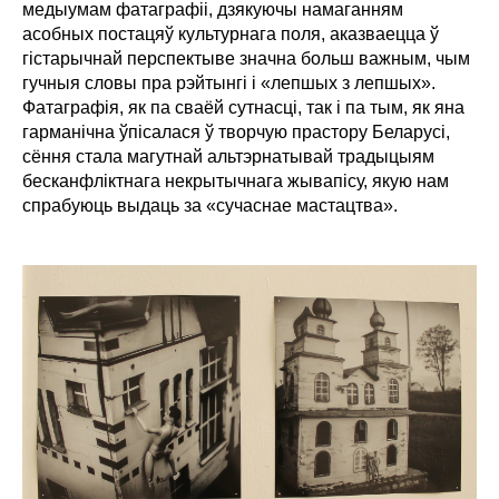
медыумам фатаграфіі, дзякуючы намаганням
асобных постацяў культурнага поля, аказваецца ў
гістарычнай перспектыве значна больш важным, чым
гучныя словы пра рэйтынгі і «лепшых з лепшых».
Фатаграфія, як па сваёй сутнасці, так і па тым, як яна
гарманічна ўпісалася ў творчую прастору Беларусі,
сёння стала магутнай альтэрнатывай традыцыям
бесканфліктнага некрытычнага жывапісу, якую нам
спрабуюць выдаць за «сучаснае мастацтва».