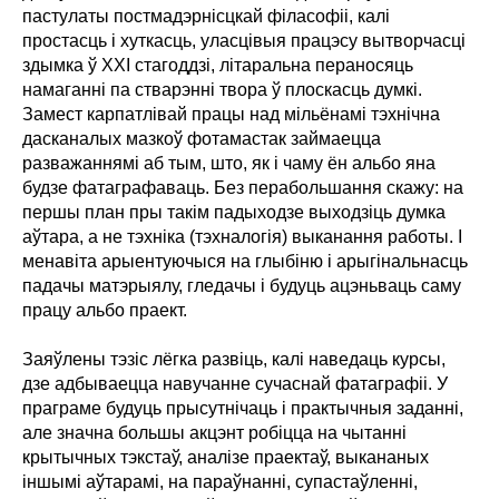
пастулаты постмадэрнісцкай філасофіі, калі
простасць і хуткасць, уласцівыя працэсу вытворчасці
здымка ў XXI стагоддзі, літаральна пераносяць
намаганні па стварэнні твора ў плоскасць думкі.
Замест карпатлівай працы над мільёнамі тэхнічна
дасканалых мазкоў фотамастак займаецца
разважаннямі аб тым, што, як і чаму ён альбо яна
будзе фатаграфаваць. Без перабольшання скажу: на
першы план пры такім падыходзе выходзіць думка
аўтара, а не тэхніка (тэхналогія) выканання работы. І
менавіта арыентуючыся на глыбіню і арыгінальнасць
падачы матэрыялу, гледачы і будуць ацэньваць саму
працу альбо праект.
Заяўлены тэзіс лёгка развіць, калі наведаць курсы,
дзе адбываецца навучанне сучаснай фатаграфіі. У
праграме будуць прысутнічаць і практычныя заданні,
але значна большы акцэнт робіцца на чытанні
крытычных тэкстаў, аналізе праектаў, выкананых
іншымі аўтарамі, на параўнанні, супастаўленні,