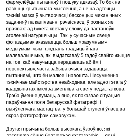
фармулёўцы пытанняў і пошуку адказаў. То бок на
развіцці крытычнага мыслення, а не на адточцы
тэхнікі мазка ў вытворчасці бясконцых механічных
заданняў па капіяванні рэчаіснасці ў розных яе
праявах: ад букета кветак у слоіку да пастаноўкі
аголенай натуршчыцы. Так, у сучасным свеце
фотаздымак аказваецца больш «разумным»
медыумам, чым пэндзаль традыцыйнага
малявальшчыка, які выдаткаваў 5 гадоў свайго жыцця
на тое, каб навучыцца перадаваць аб’ём і
перспектыву, часта забываючыся задавацца
пытаннямі, што ён малюе і навошта. Несумненна,
тэхнічнае майстэрства неабходнае, але адно гэтага ў
каардынатах імкліва зменлівага свету недастаткова.
Трэба ўменне думаць, а яно, як паказвае сітуацыя
параўнання поля беларускай фатаграфіі і
выяўленчага мастацтва, у большай ступені ўласціва
якраз фатографам-самавукам.
Другая прычына больш высокага ўзроўню, які
дасягнула сёння беларуская фатаграфія, – як ні