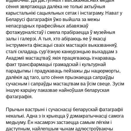
відавочны. Да даступных і высакаякасных медыя
сёння звяртаюцца далёка не толькі актыўныя
карыстальнікі сацыяльных сетак і інстаграму. Нават у
Беларусі фатаграфія ўжо выйшла за межы
непасрэдных прафесійных абавязкаў
фотажурналістаў і смела прабіраецца ў музейныя
залы і галерэі. А тыя, хто абіраюць яе ў якасці
інструмента фіксацыі сваіх мастацкіх выказванняў,
сталі складаць сур’ёзную канкурэнцыю выхадцам з
Акадэміі мастацтваў, якія працягваюць ігнараваць
факт трансфармацыі грамадскай і культурнай
парадыгмы і прадукаваць пейзажы ды нацюрморты,
далёкія ад таго, што сёння прызнаецца сапраўды
сучасным і сапраўды мастацтвам ва ўсім свеце. Зусім
іншую карціну паказвае найноўшая беларуская
фатаграфія.
Прычын вастрыні і сучаснасці беларускай фатаграфіі
некалькі. Адна з іх крыецца ў дэмакратычнасці самога
медыуму. Ён насамрэч застаецца самым лёгкім і
даступным, найлепшым чынам адлюстроўваючы