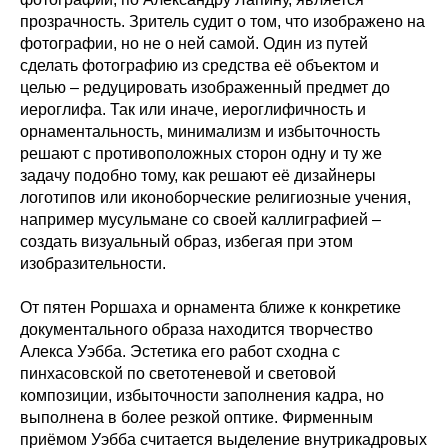
прозрачность. Зритель судит о том, что изображено на
фотографии, но не о ней самой. Один из путей
сделать фотографию из средства её объектом и
целью – редуцировать изображенный предмет до
иероглифа. Так или иначе, иероглифичность и
орнаментальность, минимализм и избыточность
решают с противоположных сторон одну и ту же
задачу подобно тому, как решают её дизайнеры
логотипов или иконоборческие религиозные учения,
например мусульмане со своей каллиграфией –
создать визуальный образ, избегая при этом
изобразительности.
От пятен Роршаха и орнамента ближе к конкретике
документального образа находится творчество
Алекса Уэбба. Эстетика его работ сходна с
пинхасовской по светотеневой и световой
композиции, избыточности заполнения кадра, но
выполнена в более резкой оптике. Фирменным
приёмом Уэбба считается выделение внутрикадровых