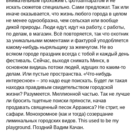
внимательным прохожим с фотоаппаратом и не
искать сюжетов специально. Сами предложат. Так или
иначе оказывается, что жизнь любого города в целом
не менее однообразна, чем сельская или вообще
дикой природы. Люди едут, идут на работу, с работы,
по делам, в магазин. Всё повторяется, так что охотник
за уникальными моментами и фактурой уподобляется
какому-нибудь ныряльщику за жемчугом. Не во
всяком городе праздник всегда с тобой и каждый день
фестиваль. Сейчас, выходя снимать Минск, в
основном видишь потоки людей, идущих по каким-то
делам. Или пустые пространства. «Что-нибудь
интересное» – это надо еще поискать. Будет ли такая
находка правдивым свидетельством городской
жизни? Разумеется. Миллионной частью. Так не лучше
ли бросить тщетные поиски пряности, начав
продавать священный песок Арракиса? Не стрит, не
сафари. Монохромное (как и тогда) созерцание
лиминальных городских видов. This used to be my
playground. Поздний Вадим Качан.