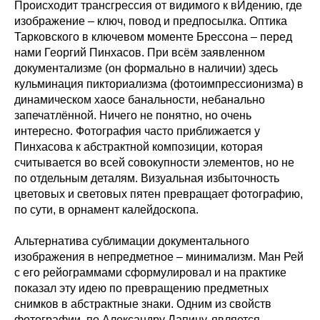
Происходит трансгрессия от видимого к вИдению, где
изображение – ключ, повод и предпосылка. Оптика
Тарковского в ключевом моменте Брессона – перед
нами Георгий Пинхасов. При всём заявленном
документализме (он формально в наличии) здесь
кульминация пикториализма (фотоимпрессионизма) в
динамическом хаосе банальности, небанально
запечатлённой. Ничего не понятно, но очень
интересно. Фотография часто приближается у
Пинхасова к абстрактной композиции, которая
считывается во всей совокупности элементов, но не
по отдельным деталям. Визуальная избыточность
цветовых и световых пятен превращает фотографию,
по сути, в орнамент калейдоскопа.
Альтернатива сублимации документального
изображения в непредметное – минимализм. Ман Рей
с его рейограммами сформулировал и на практике
показал эту идею по превращению предметных
снимков в абстрактные знаки. Одним из свойств
фотографии, по Александру Лапину, является