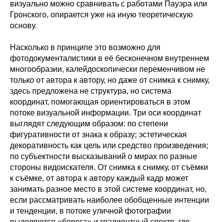
визуально можно сравнивать с работами Пауэра или
Гронского, опирается уже на иную теоретическую
основу.
Насколько в принципе это возможно для
фотодокументалистики в её бесконечном внутреннем
многообразии, калейдоскопически переменчивом не
только от автора к автору, но даже от снимка к снимку,
здесь предложена не структура, но система
координат, помогающая ориентироваться в этом
потоке визуальной информации. Три оси координат
выглядят следующим образом: по степени
фигуративности от знака к образу; эстетическая
декоративность как цель или средство произведения;
по субъектности высказываний о мирах по разные
стороны видоискателя. От снимка к снимку, от съёмки
к съёмке, от автора к автору каждый кадр может
занимать разное место в этой системе координат, но,
если рассматривать наиболее обобщенные интенции
и тенденции, в потоке уличной фотографии
выделяются «берега» и градиентный спектр, где