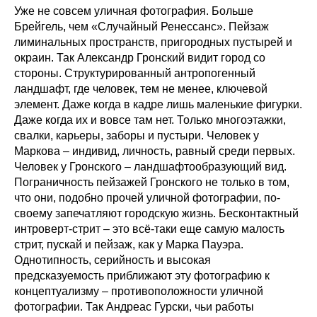
Уже не совсем уличная фотография. Больше
Брейгель, чем «Случайный Ренессанс». Пейзаж
лиминальных пространств, пригородных пустырей и
окраин. Так Александр Гронский видит город со
стороны. Структурированный антропогенный
ландшафт, где человек, тем не менее, ключевой
элемент. Даже когда в кадре лишь маленькие фигурки.
Даже когда их и вовсе там нет. Только многоэтажки,
свалки, карьеры, заборы и пустыри. Человек у
Маркова – индивид, личность, равный среди первых.
Человек у Гронского – ландшафтообразующий вид.
Пограничность пейзажей Гронского не только в том,
что они, подобно прочей уличной фотографии, по-
своему запечатляют городскую жизнь. Бесконтактный
интроверт-стрит – это всё-таки еще самую малость
стрит, пускай и пейзаж, как у Марка Пауэра.
Однотипность, серийность и высокая
предсказуемость приближают эту фотографию к
концептуализму – противоположности уличной
фотографии. Так Андреас Гурски, чьи работы