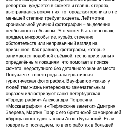
репортаж нуждается в сюжете и главных героях,
выстраиваясь вокруг них, то городская хроника в не
меньшей степени требует акцента. Лейтмотив
хроникальной уличной фотографии – выделение
необычного в обычном. Это может быть персонаж,
предмет, микрособытие, курьёз, стечение
обстоятельств или непривычный взгляд на
привычное. Как правило, фотографы, которые
занимаются подобной съёмкой, тесно привязаны к
определённым локациям, что помогает в поиске
сюжета, недоступного без детального знания места.
Получается своего рода альтернативная
туристическая фотография. Вау-фактор «какая у
людей там жизнь интересная» замечательным
образом иллюстрируют санкт-петербургская
«Городография» Александра Петросяна,
«Москваграфия» и «Тифлисские заметки» Дмитрия
Зверева, Мартин Парр с его британской самоиронией
«буржуазного туриста» или Анзор Бухарский. Если
говорить о последнем, то в его работах в большей