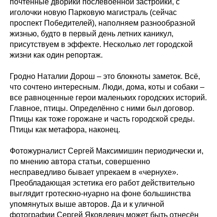
почтенные дворики послевоенной застройки, с
иголочки новую Парковую магистраль (сейчас
проспект Победителей), наполняем разнообразной
жизнью, будто в первый день летних каникул,
присутствуем в эффекте. Несколько лет городской
жизни как один репортаж.
Гродно Наталии Дорош – это блокноты заметок. Всё,
что сочтено интересным. Люди, дома, коты и собаки –
все равноценные герои маленьких городских историй.
Главное, птицы. Определённо с ними был договор.
Птицы как тоже горожане и часть городской среды.
Птицы как метафора, наконец.
Фотожурналист Сергей Максимишин периодически и,
по мнению автора статьи, совершенно
несправедливо бывает упрекаем в «чернухе».
Преобладающая эстетика его работ действительно
выглядит гротескно-нуарно на фоне большинства
упомянутых выше авторов. Да и к уличной
фотографии Сергей Яковлевич может быть отнесён