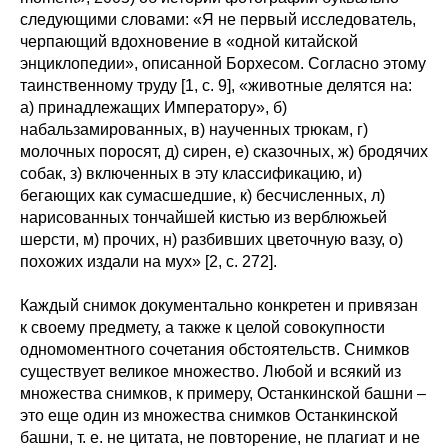
следующими словами: «Я не первый исследователь,
черпающий вдохновение в «одной китайской
энциклопедии», описанной Борхесом. Согласно этому
таинственному труду [1, с. 9], «животные делятся на:
а) принадлежащих Императору», б)
набальзамированных, в) наученных трюкам, г)
молочных поросят, д) сирен, е) сказочных, ж) бродячих
собак, з) включенных в эту классификацию, и)
бегающих как сумасшедшие, к) бесчисленных, л)
нарисованных тончайшей кистью из верблюжьей
шерсти, м) прочих, н) разбивших цветочную вазу, о)
похожих издали на мух» [2, с. 272].
Каждый снимок документально конкретен и привязан
к своему предмету, а также к целой совокупности
одномоментного сочетания обстоятельств. Снимков
существует великое множество. Любой и всякий из
множества снимков, к примеру, Останкинской башни –
это еще один из множества снимков Останкинской
башни, т. е. не цитата, не повторение, не плагиат и не